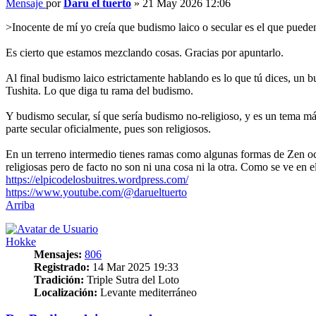
Mensaje
por
Daru el tuerto
»
21 May 2026 12:06
>Inocente de mí yo creía que budismo laico o secular es el que pueden
Es cierto que estamos mezclando cosas. Gracias por apuntarlo.
Al final budismo laico estrictamente hablando es lo que tú dices, un bu
Tushita. Lo que diga tu rama del budismo.
Y budismo secular, sí que sería budismo no-religioso, y es un tema má
parte secular oficialmente, pues son religiosos.
En un terreno intermedio tienes ramas como algunas formas de Zen occi
religiosas pero de facto no son ni una cosa ni la otra. Como se ve en e
https://elpicodelosbuitres.wordpress.com/
https://www.youtube.com/@darueltuerto
Arriba
Hokke
Mensajes:
806
Registrado:
14 Mar 2025 19:33
Tradición:
Triple Sutra del Loto
Localización:
Levante mediterráneo