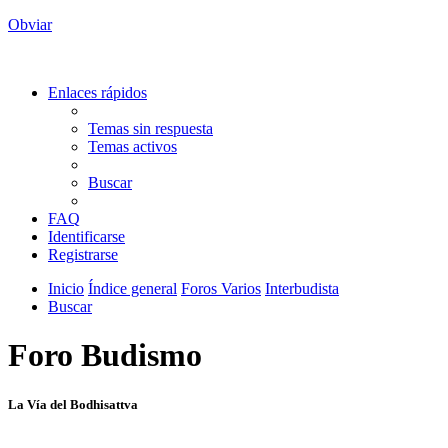
Obviar
Enlaces rápidos
Temas sin respuesta
Temas activos
Buscar
FAQ
Identificarse
Registrarse
Inicio
Índice general
Foros Varios
Interbudista
Buscar
Foro Budismo
La Vía del Bodhisattva