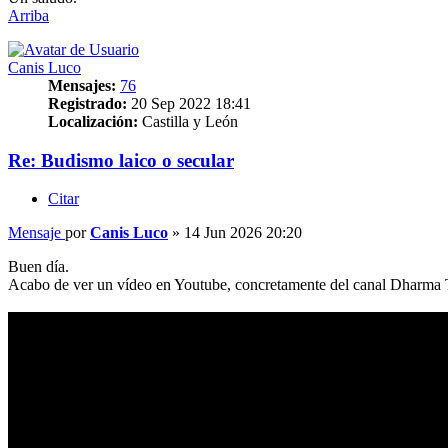
Arriba
Canis Luco
Mensajes:
76
Registrado:
20 Sep 2022 18:41
Localización:
Castilla y León
Re: Budismo laico o secular
Citar
Mensaje
por
Canis Luco
»
14 Jun 2026 20:20
Buen día.
Acabo de ver un vídeo en Youtube, concretamente del canal Dharma Ti