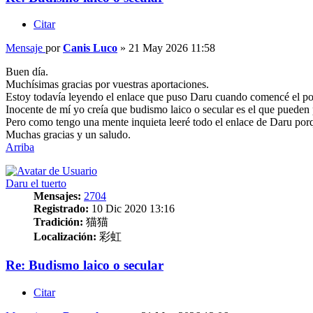
Citar
Mensaje
por
Canis Luco
»
21 May 2026 11:58
Buen día.
Muchísimas gracias por vuestras aportaciones.
Estoy todavía leyendo el enlace que puso Daru cuando comencé el po
Inocente de mí yo creía que budismo laico o secular es el que pueden 
Pero como tengo una mente inquieta leeré todo el enlace de Daru porq
Muchas gracias y un saludo.
Arriba
Daru el tuerto
Mensajes:
2704
Registrado:
10 Dic 2020 13:16
Tradición:
猫猫
Localización:
彩虹
Re: Budismo laico o secular
Citar