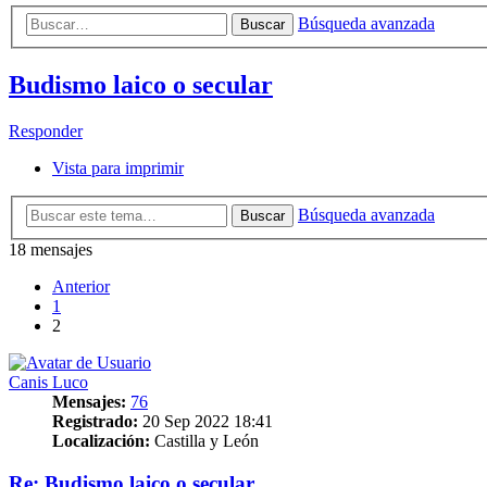
Búsqueda avanzada
Buscar
Budismo laico o secular
Responder
Vista para imprimir
Búsqueda avanzada
Buscar
18 mensajes
Anterior
1
2
Canis Luco
Mensajes:
76
Registrado:
20 Sep 2022 18:41
Localización:
Castilla y León
Re: Budismo laico o secular