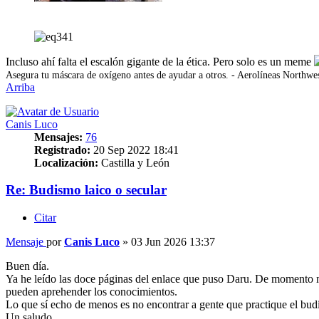
Incluso ahí falta el escalón gigante de la ética. Pero solo es un meme
Asegura tu máscara de oxígeno antes de ayudar a otros. - Aerolíneas Northwes
Arriba
Canis Luco
Mensajes:
76
Registrado:
20 Sep 2022 18:41
Localización:
Castilla y León
Re: Budismo laico o secular
Citar
Mensaje
por
Canis Luco
»
03 Jun 2026 13:37
Buen día.
Ya he leído las doce páginas del enlace que puso Daru. De momento me
pueden aprehender los conocimientos.
Lo que sí echo de menos es no encontrar a gente que practique el bu
Un saludo.