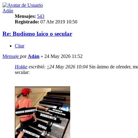
Adán
Mensajes:
543
Registrado:
07 Abr 2019 10:50
Re: Budismo laico o secular
Citar
Mensaje
por
Adán
»
24 May 2026 11:52
Hokke
escribió:
↑
24 May 2026 10:04
Sin ánimo de ofender, me
secular: