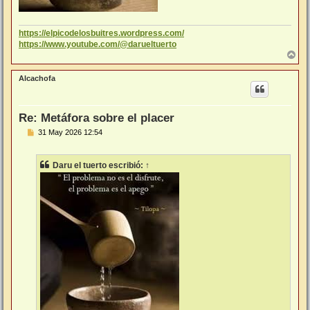
https://elpicodelosbuitres.wordpress.com/
https://www.youtube.com/@darueltuerto
A
r
r
Alcachofa
i
b
a
Re: Metáfora sobre el placer
M
31 May 2026 12:54
e
n
s
Daru el tuerto
escribió:
↑
a
j
e