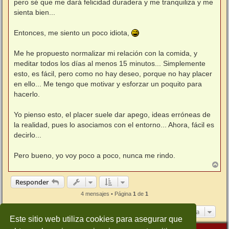
pero sé que me dará felicidad duradera y me tranquiliza y me
sienta bien...
Entonces, me siento un poco idiota,
Me he propuesto normalizar mi relación con la comida, y
meditar todos los días al menos 15 minutos... Simplemente
esto, es fácil, pero como no hay deseo, porque no hay placer
en ello... Me tengo que motivar y esforzar un poquito para
hacerlo.
Yo pienso esto, el placer suele dar apego, ideas erróneas de
la realidad, pues lo asociamos con el entorno... Ahora, fácil es
decirlo...
Pero bueno, yo voy poco a poco, nunca me rindo.
A
r
r
Responder
i
b
4 mensajes • Página
1
de
1
a
Ir a
Este sitio web utiliza cookies para asegurar que