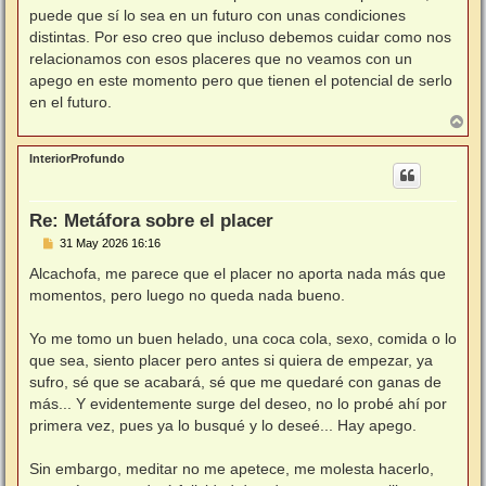
puede que sí lo sea en un futuro con unas condiciones
distintas. Por eso creo que incluso debemos cuidar como nos
relacionamos con esos placeres que no veamos con un
apego en este momento pero que tienen el potencial de serlo
en el futuro.
A
r
r
InteriorProfundo
i
b
a
Re: Metáfora sobre el placer
M
31 May 2026 16:16
e
n
Alcachofa, me parece que el placer no aporta nada más que
s
momentos, pero luego no queda nada bueno.
a
j
e
Yo me tomo un buen helado, una coca cola, sexo, comida o lo
que sea, siento placer pero antes si quiera de empezar, ya
sufro, sé que se acabará, sé que me quedaré con ganas de
más... Y evidentemente surge del deseo, no lo probé ahí por
primera vez, pues ya lo busqué y lo deseé... Hay apego.
Sin embargo, meditar no me apetece, me molesta hacerlo,