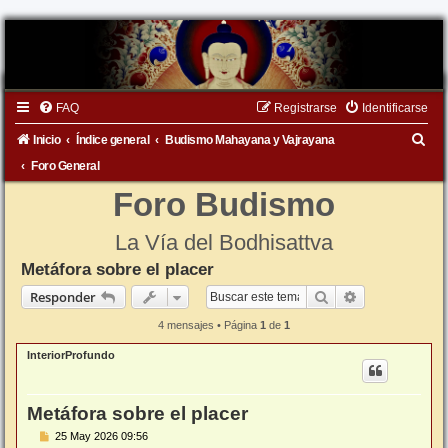
FAQ
Registrarse
Identificarse
B
Inicio
Índice general
Budismo Mahayana y Vajrayana
u
Foro General
s
Foro Budismo
c
La Vía del Bodhisattva
a
Metáfora sobre el placer
r
Buscar
Búsqueda ava
Responder
4 mensajes • Página
1
de
1
InteriorProfundo
Metáfora sobre el placer
M
25 May 2026 09:56