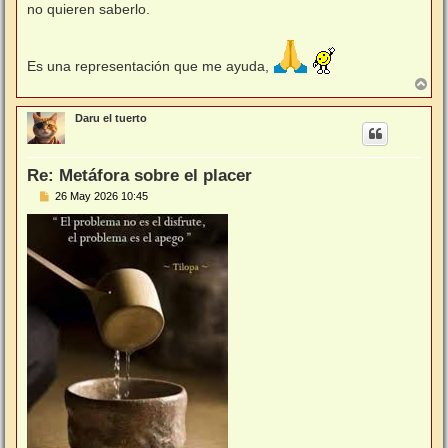
no quieren saberlo.
Es una representación que me ayuda,
A
r
r
Daru el tuerto
i
b
a
Re: Metáfora sobre el placer
M
26 May 2026 10:45
e
n
s
a
j
e