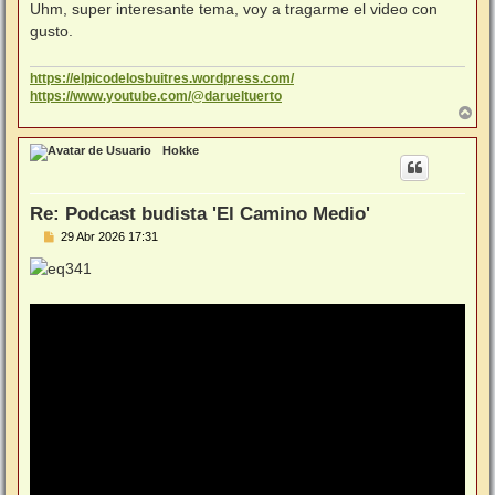
n
Uhm, super interesante tema, voy a tragarme el video con
s
gusto.
a
j
e
https://elpicodelosbuitres.wordpress.com/
https://www.youtube.com/@darueltuerto
A
r
r
Hokke
i
b
a
Re: Podcast budista 'El Camino Medio'
M
29 Abr 2026 17:31
e
n
s
a
j
e