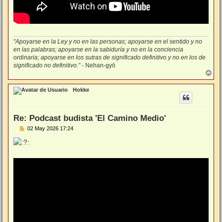
"Apoyarse en la Ley y no en las personas; apoyarse en el sentido y no
en las palabras; apoyarse en la sabiduría y no en la conciencia
ordinaria; apoyarse en los sutras de significado definitivo y no en los de
significado no definitivo.”
- Nehan-gyō
A
r
r
Hokke
i
b
a
Re: Podcast budista 'El Camino Medio'
M
02 May 2026 17:24
e
n
s
a
j
e