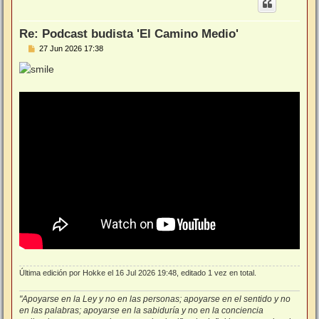
b
a
Re: Podcast budista 'El Camino Medio'
M
27 Jun 2026 17:38
e
n
s
a
j
e
Última edición por
Hokke
el 16 Jul 2026 19:48, editado 1 vez en total.
"Apoyarse en la Ley y no en las personas; apoyarse en el sentido y no
en las palabras; apoyarse en la sabiduría y no en la conciencia