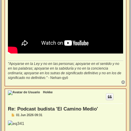
"Apoyarse en la Ley y no en las personas; apoyarse en el sentido y no
en las palabras; apoyarse en la sabiduría y no en la conciencia
ordinaria; apoyarse en los sutras de significado definitivo y no en los de
significado no definitivo.”
- Nehan-gyō
A
r
r
Hokke
i
b
a
Re: Podcast budista 'El Camino Medio'
M
01 Jun 2026 09:31
e
n
s
a