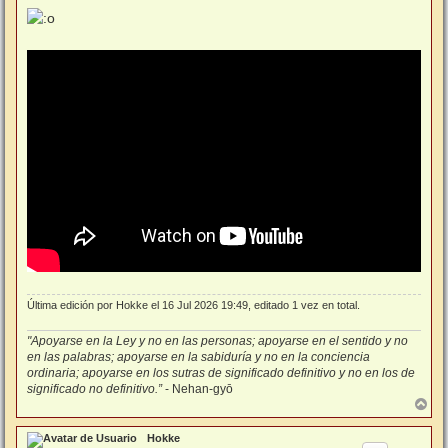
e
n
s
a
j
e
Última edición por
Hokke
el 16 Jul 2026 19:49, editado 1 vez en total.
"Apoyarse en la Ley y no en las personas; apoyarse en el sentido y no
en las palabras; apoyarse en la sabiduría y no en la conciencia
ordinaria; apoyarse en los sutras de significado definitivo y no en los de
significado no definitivo.”
- Nehan-gyō
A
r
r
Hokke
i