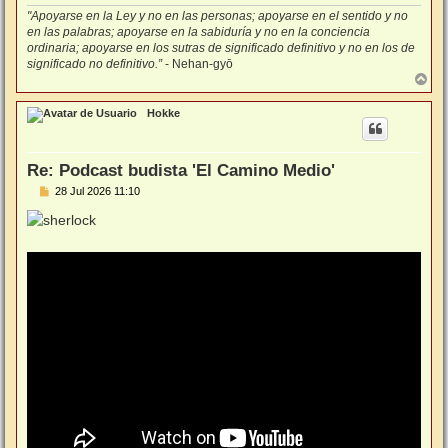
"Apoyarse en la Ley y no en las personas; apoyarse en el sentido y no
en las palabras; apoyarse en la sabiduría y no en la conciencia
ordinaria; apoyarse en los sutras de significado definitivo y no en los de
significado no definitivo.”
- Nehan-gyō
A
r
r
Hokke
i
b
a
Re: Podcast budista 'El Camino Medio'
M
28 Jul 2026 11:10
e
n
s
a
j
e