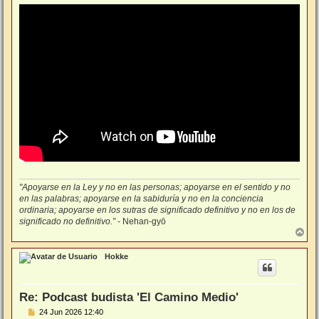
j
e
"Apoyarse en la Ley y no en las personas; apoyarse en el sentido y no
en las palabras; apoyarse en la sabiduría y no en la conciencia
ordinaria; apoyarse en los sutras de significado definitivo y no en los de
significado no definitivo.”
- Nehan-gyō
A
r
r
Hokke
i
b
a
Re: Podcast budista 'El Camino Medio'
M
24 Jun 2026 12:40