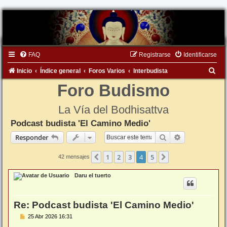
FAQ
Registrarse
Identificarse
B
Inicio
Índice general
Foros Varios
Interbudista
u
Foro Budismo
s
La Vía del Bodhisattva
c
Podcast budista 'El Camino Medio'
a
Buscar
Búsqueda ava
Responder
r
1
2
3
4
5
Anterior
Siguiente
42 mensajes
Daru el tuerto
Re: Podcast budista 'El Camino Medio'
M
25 Abr 2026 16:31
e