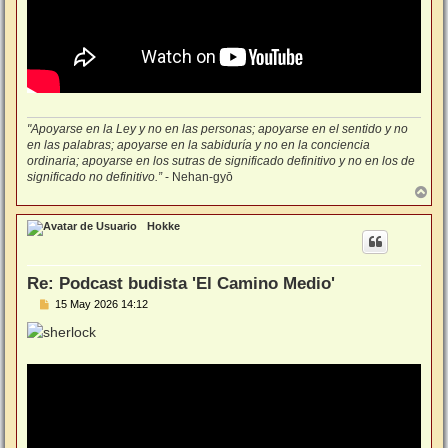
"Apoyarse en la Ley y no en las personas; apoyarse en el sentido y no
en las palabras; apoyarse en la sabiduría y no en la conciencia
ordinaria; apoyarse en los sutras de significado definitivo y no en los de
significado no definitivo.”
- Nehan-gyō
A
r
r
Hokke
i
b
a
Re: Podcast budista 'El Camino Medio'
M
15 May 2026 14:12
e
n
s
a
j
e