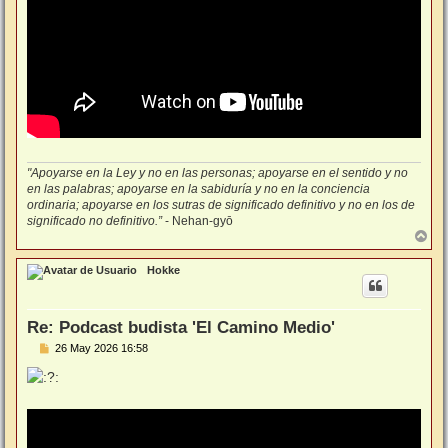
"Apoyarse en la Ley y no en las personas; apoyarse en el sentido y no
en las palabras; apoyarse en la sabiduría y no en la conciencia
ordinaria; apoyarse en los sutras de significado definitivo y no en los de
significado no definitivo.”
- Nehan-gyō
A
r
r
Hokke
i
b
a
Re: Podcast budista 'El Camino Medio'
M
26 May 2026 16:58
e
n
s
a
j
e