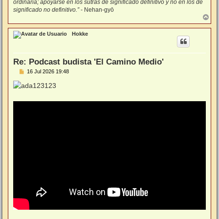
ordinaria; apoyarse en los sutras de significado definitivo y no en los de
significado no definitivo.”
- Nehan-gyō
A
r
r
Hokke
i
b
a
Re: Podcast budista 'El Camino Medio'
M
16 Jul 2026 19:48
e
n
s
a
j
e