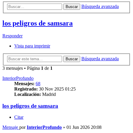
Búsqueda avanzada
Buscar
los peligros de samsara
Responder
Vista para imprimir
Búsqueda avanzada
Buscar
3 mensajes • Página
1
de
1
InteriorProfundo
Mensajes:
68
Registrado:
30 Nov 2025 01:25
Localización:
Madrid
los peligros de samsara
Citar
Mensaje
por
InteriorProfundo
»
01 Jun 2026 20:08