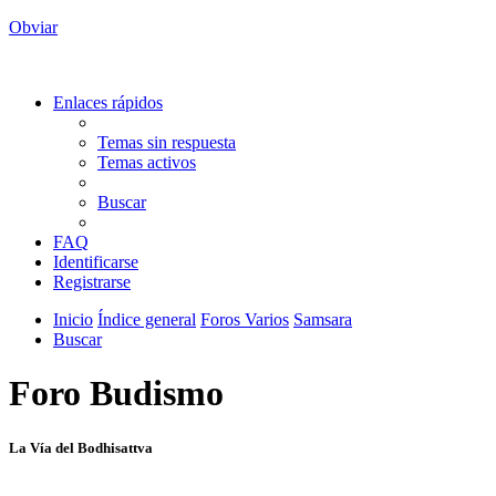
Obviar
Enlaces rápidos
Temas sin respuesta
Temas activos
Buscar
FAQ
Identificarse
Registrarse
Inicio
Índice general
Foros Varios
Samsara
Buscar
Foro Budismo
La Vía del Bodhisattva