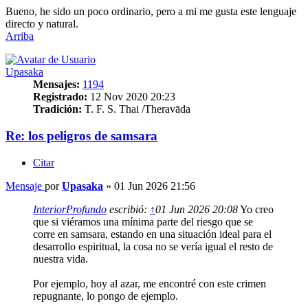
Bueno, he sido un poco ordinario, pero a mi me gusta este lenguaje
directo y natural.
Arriba
Upasaka
Mensajes:
1194
Registrado:
12 Nov 2020 20:23
Tradición:
T. F. S. Thai /Theravāda
Re: los peligros de samsara
Citar
Mensaje
por
Upasaka
»
01 Jun 2026 21:56
InteriorProfundo
escribió:
↑
01 Jun 2026 20:08
Yo creo
que si viéramos una mínima parte del riesgo que se
corre en samsara, estando en una situación ideal para el
desarrollo espiritual, la cosa no se vería igual el resto de
nuestra vida.
Por ejemplo, hoy al azar, me encontré con este crimen
repugnante, lo pongo de ejemplo.