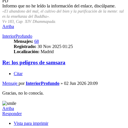
PD
Informo que no he leído la información del enlace, discúlpame.
«El abandono del mal, el cultivo del bien y la purificación de la mente: tal
es la enseñanza del Buddha».
Vv 183, Cap. XIV Dhammapada.
Arriba
InteriorProfundo
Mensajes:
68
Registrado:
30 Nov 2025 01:25
Localización:
Madrid
Re: los peligros de samsara
Citar
Mensaje
por
InteriorProfundo
»
02 Jun 2026 20:09
Gracias, no lo conocía.
Arriba
Responder
Vista para imprimir