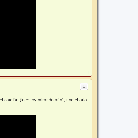
A
r
r
i
b
a
el catalán (lo estoy mirando aún), una charla