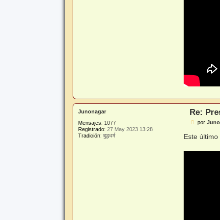
Re: Pre
Junonagar
M
por
Juno
Mensajes:
1077
e
Registrado:
27 May 2023 13:28
n
Este último
Tradición:
बुद्धधर्म
s
a
j
e