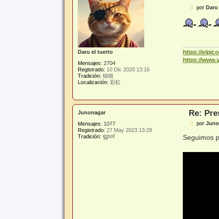
M
por
Daru 
e
n
s
a
j
e
https://elpi
Daru el tuerto
https://www
Mensajes:
2704
Registrado:
10 Dic 2020 13:16
Tradición:
猫猫
Localización:
彩虹
Re: Pre
Junonagar
M
por
Juno
Mensajes:
1077
e
Registrado:
27 May 2023 13:28
n
Seguimos pr
Tradición:
बुद्धधर्म
s
a
j
e