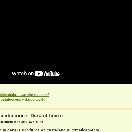
codelosbuitres.wordpress.com/
.youtube.com/@darueltuerto
sentaciones: Daru el tuerto
el tuerto
»
17 Jun 2026 11:46
que genera subtítulos en castellano automáticamente.