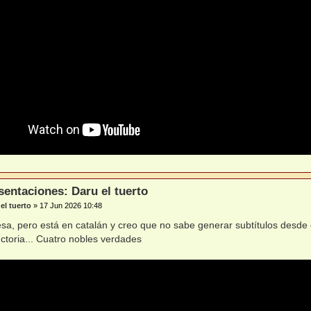
sentaciones: Daru el tuerto
el tuerto
»
17 Jun 2026 10:48
resa, pero está en catalán y creo que no sabe generar subtítulos desde 
ctoria... Cuatro nobles verdades