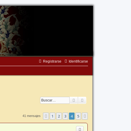
Registrarse
Identificarse
Buscar
Búsqueda avanzada
1
2
3
4
5
Anterior
Siguiente
41 mensajes