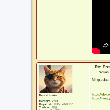
Re: Pre
M
por
Daru 
e
n
Mil gracias
s
a
j
e
https://elpi
Daru el tuerto
https://www
Mensajes:
2704
Registrado:
10 Dic 2020 13:16
Tradición:
猫猫