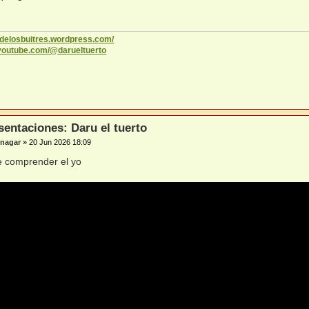
codelosbuitres.wordpress.com/
.youtube.com/@darueltuerto
sentaciones: Daru el tuerto
nagar
»
20 Jun 2026 18:09
e comprender el yo