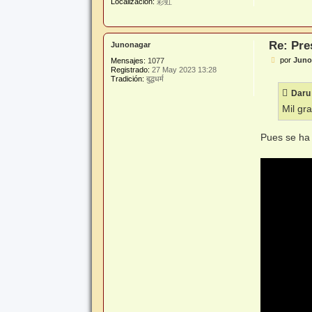
Localización:
彩虹
Re: Pre
Junonagar
M
por
Juno
Mensajes:
1077
e
Registrado:
27 May 2023 13:28
n
Tradición:
बुद्धधर्म
s
Daru 
a
j
Mil gr
e
Pues se ha 