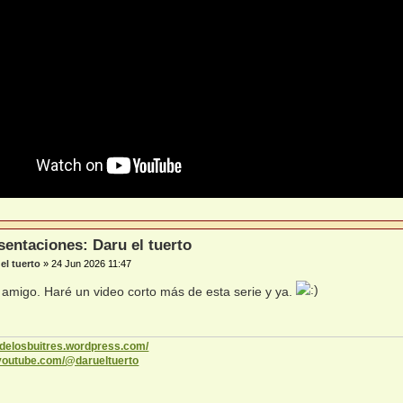
sentaciones: Daru el tuerto
el tuerto
»
24 Jun 2026 11:47
, amigo. Haré un video corto más de esta serie y ya.
codelosbuitres.wordpress.com/
.youtube.com/@darueltuerto