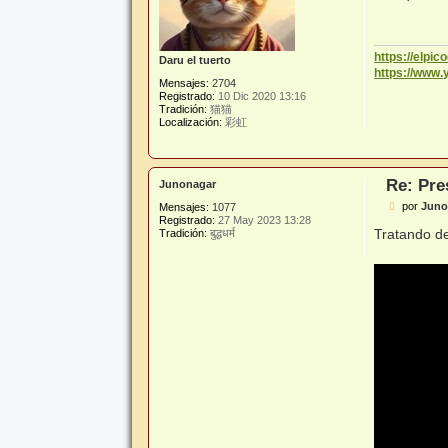
s
a
j
e
https://elpi
Daru el tuerto
https://www
Mensajes:
2704
Registrado:
10 Dic 2020 13:16
Tradición:
猫猫
Localización:
彩虹
Re: Pre
Junonagar
M
por
Juno
Mensajes:
1077
e
Registrado:
27 May 2023 13:28
n
Tratando d
Tradición:
बुद्धधर्म
s
a
j
e