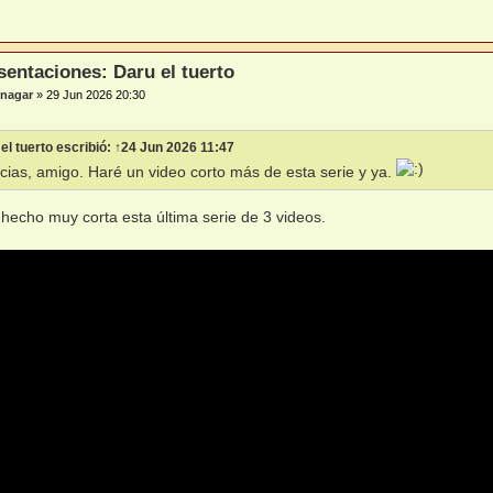
sentaciones: Daru el tuerto
nagar
»
29 Jun 2026 20:30
el tuerto
escribió:
↑
24 Jun 2026 11:47
acias, amigo. Haré un video corto más de esta serie y ya.
hecho muy corta esta última serie de 3 videos.