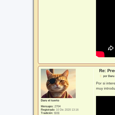
Re: Pre
M
por
Daru 
e
n
Por si inte
s
muy introdu
a
j
e
Daru el tuerto
Mensajes:
2704
Registrado:
10 Dic 2020 13:16
Tradición:
猫猫