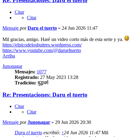
Re: Presentaciones: Daru el tuerto
Citar
Citar
Mensaje
por
Daru el tuerto
»
24 Jun 2026 11:47
Mil gracias, amigo. Haré un video corto más de esta serie y ya.
https://elpicodelosbuitres.wordpress.com/
https://www.youtube.com/@darueltuerto
Arriba
Junonagar
Mensajes:
1077
Registrado:
27 May 2023 13:28
Tradición:
बुद्धधर्म
Re: Presentaciones: Daru el tuerto
Citar
Citar
Mensaje
por
Junonagar
»
29 Jun 2026 20:30
Daru el tuerto
escribió:
↑
24 Jun 2026 11:47
Mil