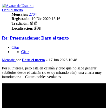
Daru el tuerto
Mensajes:
2704
Registrado:
10 Dic 2020 13:16
Tradición:
猫猫
Localización:
彩虹
Re: Presentaciones: Daru el tuerto
Citar
Citar
Mensaje
por
Daru el tuerto
»
17 Jun 2026 10:48
Por si interesa, pero está en catalán y creo que no sabe generar
subtítulos desde el catalán (lo estoy mirando aún), una charla muy
introductoria... Cuatro nobles verdades