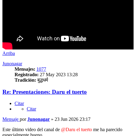
Arriba
Junonagar
Mensajes:
1077
Registrado:
27 May 2023 13:28
Tradición:
बुद्धधर्म
Re: Presentaciones: Daru el tuerto
Citar
Citar
Mensaje
por
Junonagar
»
23 Jun 2026 23:17
Este último video del canal de
@Daru el tuerto
me ha parecido
especialmente bueno.