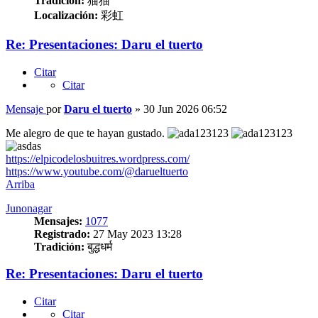
Tradición:
猫猫
Localización:
彩虹
Re: Presentaciones: Daru el tuerto
Citar
Citar
Mensaje
por
Daru el tuerto
»
30 Jun 2026 06:52
Me alegro de que te hayan gustado.
https://elpicodelosbuitres.wordpress.com/
https://www.youtube.com/@darueltuerto
Arriba
Junonagar
Mensajes:
1077
Registrado:
27 May 2023 13:28
Tradición:
बुद्धधर्म
Re: Presentaciones: Daru el tuerto
Citar
Citar