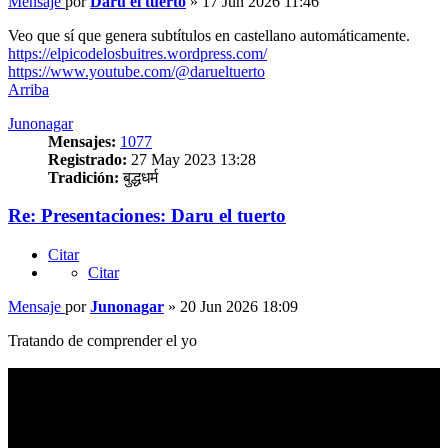
Mensaje
por
Daru el tuerto
»
17 Jun 2026 11:46
Veo que sí que genera subtítulos en castellano automáticamente.
https://elpicodelosbuitres.wordpress.com/
https://www.youtube.com/@darueltuerto
Arriba
Junonagar
Mensajes:
1077
Registrado:
27 May 2023 13:28
Tradición:
बुद्धधर्म
Re: Presentaciones: Daru el tuerto
Citar
Citar
Mensaje
por
Junonagar
»
20 Jun 2026 18:09
Tratando de comprender el yo