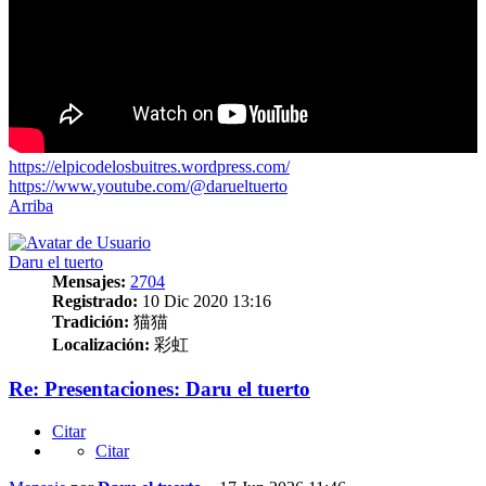
https://elpicodelosbuitres.wordpress.com/
https://www.youtube.com/@darueltuerto
Arriba
Daru el tuerto
Mensajes:
2704
Registrado:
10 Dic 2020 13:16
Tradición:
猫猫
Localización:
彩虹
Re: Presentaciones: Daru el tuerto
Citar
Citar