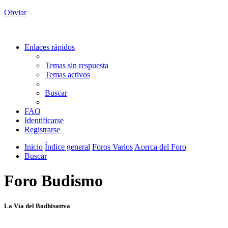
Obviar
Enlaces rápidos
Temas sin respuesta
Temas activos
Buscar
FAQ
Identificarse
Registrarse
Inicio
Índice general
Foros Varios
Acerca del Foro
Buscar
Foro Budismo
La Vía del Bodhisattva