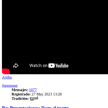
Arriba
Junonagar
Mensajes:
1077
Registrado:
27 May 2023 13:28
Tradición:
बुद्धधर्म
Re: Presentaciones: Daru el tuerto