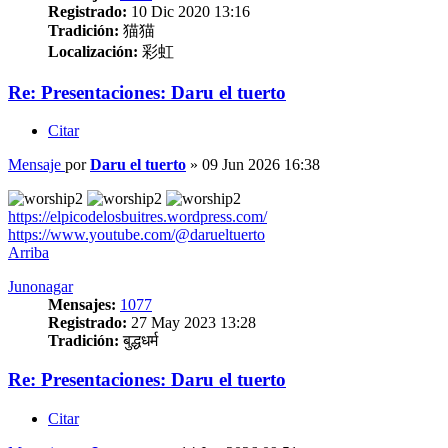
Registrado:
10 Dic 2020 13:16
Tradición:
猫猫
Localización:
彩虹
Re: Presentaciones: Daru el tuerto
Citar
Mensaje
por
Daru el tuerto
»
09 Jun 2026 16:38
https://elpicodelosbuitres.wordpress.com/
https://www.youtube.com/@darueltuerto
Arriba
Junonagar
Mensajes:
1077
Registrado:
27 May 2023 13:28
Tradición:
बुद्धधर्म
Re: Presentaciones: Daru el tuerto
Citar