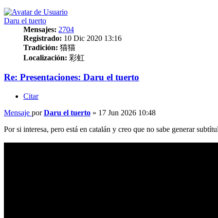
Daru el tuerto
Mensajes:
2704
Registrado:
10 Dic 2020 13:16
Tradición:
猫猫
Localización:
彩虹
Re: Presentaciones: Daru el tuerto
Citar
Mensaje
por
Daru el tuerto
»
17 Jun 2026 10:48
Por si interesa, pero está en catalán y creo que no sabe generar subtít