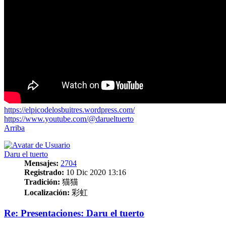
https://elpicodelosbuitres.wordpress.com/
https://www.youtube.com/@darueltuerto
Arriba
Daru el tuerto
Mensajes:
2704
Registrado:
10 Dic 2020 13:16
Tradición:
猫猫
Localización:
彩虹
Re: Presentaciones: Daru el tuerto