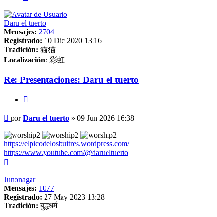
Daru el tuerto
Mensajes:
2704
Registrado:
10 Dic 2020 13:16
Tradición:
猫猫
Localización:
彩虹
Re: Presentaciones: Daru el tuerto
Citar
Mensaje
por
Daru el tuerto
»
09 Jun 2026 16:38
https://elpicodelosbuitres.wordpress.com/
https://www.youtube.com/@darueltuerto
Arriba
Junonagar
Mensajes:
1077
Registrado:
27 May 2023 13:28
Tradición:
बुद्धधर्म