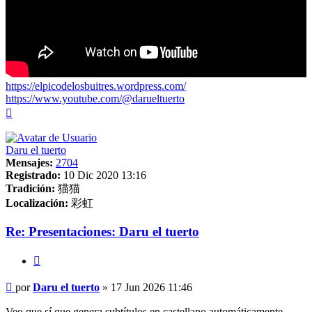
https://elpicodelosbuitres.wordpress.com/
https://www.youtube.com/@darueltuerto
Arriba
Daru el tuerto
Mensajes:
2704
Registrado:
10 Dic 2020 13:16
Tradición:
猫猫
Localización:
彩虹
Re: Presentaciones: Daru el tuerto
Citar
Mensaje
por
Daru el tuerto
»
17 Jun 2026 11:46
Veo que sí que genera subtítulos en castellano automáticamente.