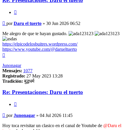
Re: Presentaciones: Daru el tuerto
Citar
Mensaje
por
Daru el tuerto
»
30 Jun 2026 06:52
Me alegro de que te hayan gustado.
https://elpicodelosbuitres.wordpress.com/
https://www.youtube.com/@darueltuerto
Arriba
Junonagar
Mensajes:
1077
Registrado:
27 May 2023 13:28
Tradición:
बुद्धधर्म
Re: Presentaciones: Daru el tuerto
Citar
Mensaje
por
Junonagar
»
04 Jul 2026 11:45
Hoy toca revisitar un clasico en el canal de Youtube de
@Daru el