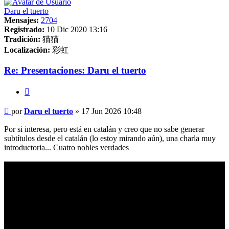
Daru el tuerto
Mensajes:
2704
Registrado:
10 Dic 2020 13:16
Tradición:
猫猫
Localización:
彩虹
Re: Presentaciones: Daru el tuerto
Citar
Mensaje
por
Daru el tuerto
»
17 Jun 2026 10:48
Por si interesa, pero está en catalán y creo que no sabe generar
subtítulos desde el catalán (lo estoy mirando aún), una charla muy
introductoria... Cuatro nobles verdades