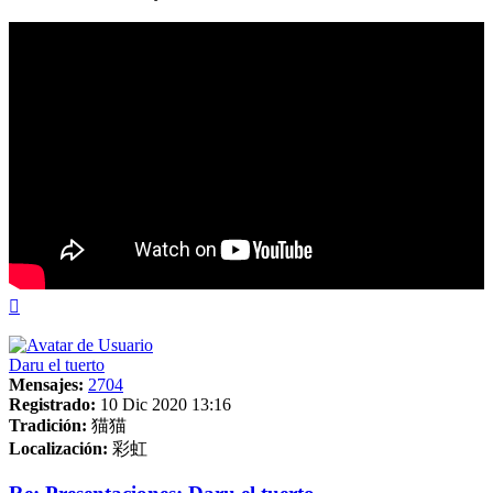
Arriba
Daru el tuerto
Mensajes:
2704
Registrado:
10 Dic 2020 13:16
Tradición:
猫猫
Localización:
彩虹