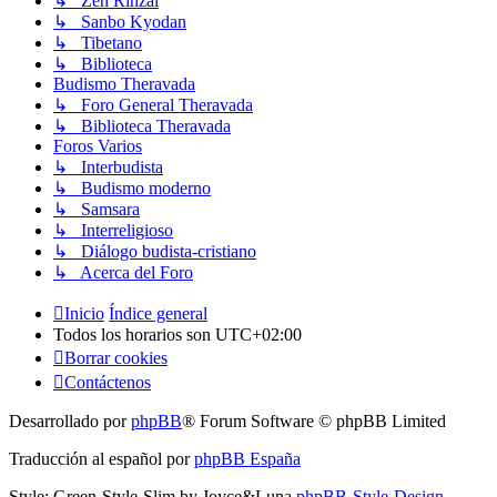
↳ Zen Rinzai
↳ Sanbo Kyodan
↳ Tibetano
↳ Biblioteca
Budismo Theravada
↳ Foro General Theravada
↳ Biblioteca Theravada
Foros Varios
↳ Interbudista
↳ Budismo moderno
↳ Samsara
↳ Interreligioso
↳ Diálogo budista-cristiano
↳ Acerca del Foro
Inicio
Índice general
Todos los horarios son
UTC+02:00
Borrar cookies
Contáctenos
Desarrollado por
phpBB
® Forum Software © phpBB Limited
Traducción al español por
phpBB España
Style: Green-Style-Slim by Joyce&Luna
phpBB-Style-Design