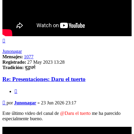
Arriba
Junonagar
Mensajes:
1077
Registrado:
27 May 2023 13:28
Tradición:
बुद्धधर्म
Re: Presentaciones: Daru el tuerto
Citar
Mensaje
por
Junonagar
»
23 Jun 2026 23:17
Este último video del canal de
@Daru el tuerto
me ha parecido
especialmente bueno.