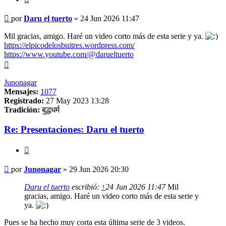
Mensaje
por
Daru el tuerto
»
24 Jun 2026 11:47
Mil gracias, amigo. Haré un video corto más de esta serie y ya.
https://elpicodelosbuitres.wordpress.com/
https://www.youtube.com/@darueltuerto
Arriba
Junonagar
Mensajes:
1077
Registrado:
27 May 2023 13:28
Tradición:
बुद्धधर्म
Re: Presentaciones: Daru el tuerto
Citar
Mensaje
por
Junonagar
»
29 Jun 2026 20:30
Daru el tuerto
escribió:
↑
24 Jun 2026 11:47
Mil
gracias, amigo. Haré un video corto más de esta serie y
ya.
Pues se ha hecho muy corta esta última serie de 3 videos.