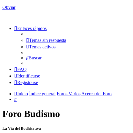
Obviar
Enlaces rápidos
Temas sin respuesta
Temas activos
Buscar
FAQ
Identificarse
Registrarse
Inicio
Índice general
Foros Varios
Acerca del Foro
Buscar
Foro Budismo
La Vía del Bodhisattva