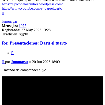
https://elpicodelosbuitres.wordpress.com/
https://www.youtube.com/@darueltuerto
Arriba
Junonagar
Mensajes:
1077
Registrado:
27 May 2023 13:28
Tradición:
बुद्धधर्म
Re: Presentaciones: Daru el tuerto
Citar
Mensaje
por
Junonagar
»
20 Jun 2026 18:09
Tratando de comprender el yo