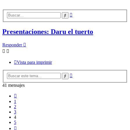
Búsqueda
Buscar
avanzada
Presentaciones: Daru el tuerto
Responder
Vista para imprimir
Búsqueda
Buscar
avanzada
41 mensajes
Anterior
1
2
3
4
5
Siguiente