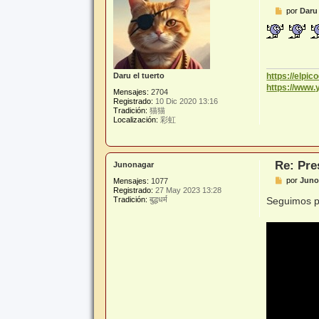
M
por
Daru 
e
n
s
a
j
e
https://elpi
Daru el tuerto
https://www
Mensajes:
2704
Registrado:
10 Dic 2020 13:16
Tradición:
猫猫
Localización:
彩虹
Re: Pre
Junonagar
M
por
Juno
Mensajes:
1077
e
Registrado:
27 May 2023 13:28
n
Seguimos pr
Tradición:
बुद्धधर्म
s
a
j
e