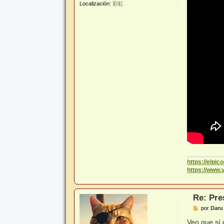
Localización:
彩虹
https://elpi
https://www
Re: Pre
M
por
Daru 
e
n
Veo que sí 