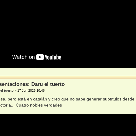
sentaciones: Daru el tuerto
el tuerto
»
17 Jun 2026 10:48
resa, pero está en catalán y creo que no sabe generar subtítulos desde 
ctoria... Cuatro nobles verdades