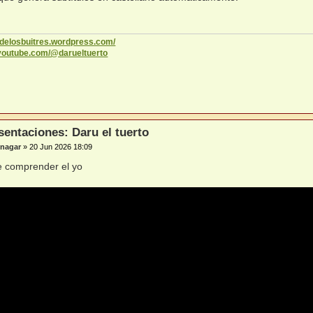
codelosbuitres.wordpress.com/
.youtube.com/@darueltuerto
sentaciones: Daru el tuerto
nagar
»
20 Jun 2026 18:09
e comprender el yo