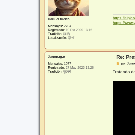
s
a
j
e
https://elpi
Daru el tuerto
https://www
Mensajes:
2704
Registrado:
10 Dic 2020 13:16
Tradición:
猫猫
Localización:
彩虹
Re: Pre
Junonagar
M
por
Juno
Mensajes:
1077
e
Registrado:
27 May 2023 13:28
n
Tratando d
Tradición:
बुद्धधर्म
s
a
j
e