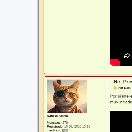
Re: Pre
M
por
Daru 
e
n
Por si inte
s
muy introdu
a
j
e
Daru el tuerto
Mensajes:
2704
Registrado:
10 Dic 2020 13:16
Tradición:
猫猫