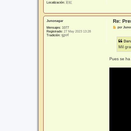
Localización:
彩虹
Re: Pre
Junonagar
M
por
Juno
Mensajes:
1077
e
Registrado:
27 May 2023 13:28
n
Tradición:
बुद्धधर्म
s
Daru
a
j
Mil gr
e
Pues se ha 