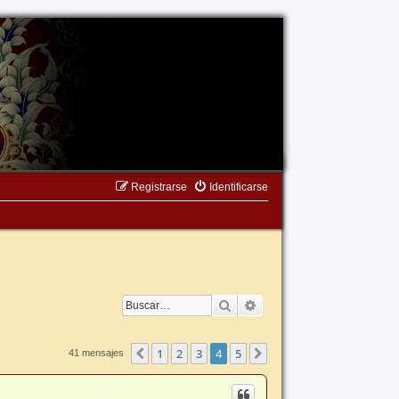
Registrarse
Identificarse
Buscar
Búsqueda avanzada
1
2
3
4
5
Anterior
Siguiente
41 mensajes