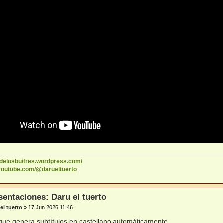
codelosbuitres.wordpress.com/
.youtube.com/@darueltuerto
sentaciones: Daru el tuerto
el tuerto
»
17 Jun 2026 11:46
que genera subtítulos en castellano automáticamente.