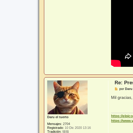
Re: Pre
M
por
Daru 
e
n
Mil gracias
s
a
j
e
https://elpi
Daru el tuerto
https://www
Mensajes:
2704
Registrado:
10 Dic 2020 13:16
Tradición:
猫猫