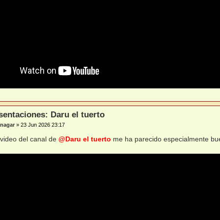
sentaciones: Daru el tuerto
nagar
»
23 Jun 2026 23:17
 video del canal de
@Daru el tuerto
me ha parecido especialmente bu