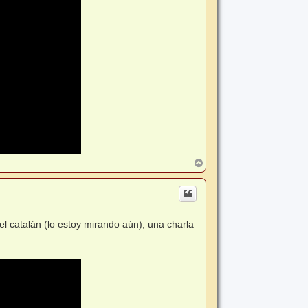
A
r
r
i
b
a
el catalán (lo estoy mirando aún), una charla