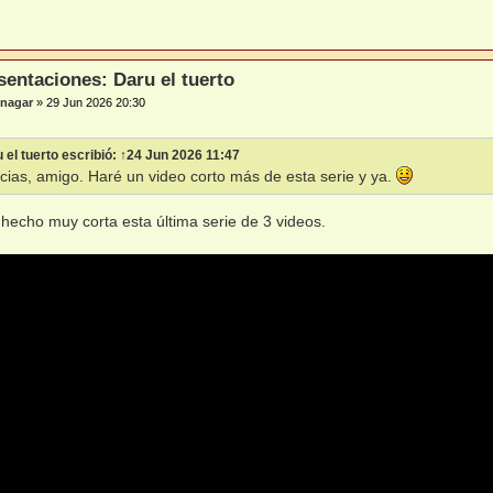
sentaciones: Daru el tuerto
nagar
»
29 Jun 2026 20:30
 el tuerto
escribió:
↑
24 Jun 2026 11:47
acias, amigo. Haré un video corto más de esta serie y ya.
hecho muy corta esta última serie de 3 videos.