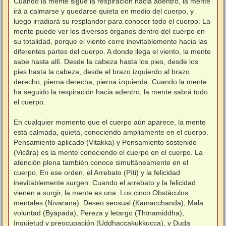
Cuando la mente sigue la respiración hacia adentro, la mente
irá a calmarse y quedarse quieta en medio del cuerpo, y
luego irradiará su resplandor para conocer todo el cuerpo. La
mente puede ver los diversos órganos dentro del cuerpo en
su totalidad, porque el viento corre inevitablemente hacia las
diferentes partes del cuerpo. A donde llega el viento, la mente
sabe hasta allí. Desde la cabeza hasta los pies, desde los
pies hasta la cabeza, desde el brazo izquierdo al brazo
derecho, pierna derecha, pierna izquierda. Cuando la mente
ha seguido la respiración hacia adentro, la mente sabrá todo
el cuerpo.
⠀
En cualquier momento que el cuerpo aún aparece, la mente
está calmada, quieta, conociendo ampliamente en el cuerpo.
Pensamiento aplicado (Vitakka) y Pensamiento sostenido
(Vicāra) es la mente conociendo el cuerpo en el cuerpo. La
atención plena también conoce simultáneamente en el
cuerpo. En ese orden, el Arrebato (Pīti) y la felicidad
inevitablemente surgen. Cuando el arrebato y la felicidad
vienen a surgir, la mente es una. Los cinco Obstáculos
mentales (Nīvaraṇa): Deseo sensual (Kāmacchanda), Mala
voluntad (Byāpāda), Pereza y letargo (Thīnamiddha),
Inquietud y preocupación (Uddhaccakukkucca), y Duda