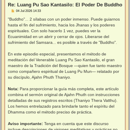
Re: Luang Pu Sao Kantasilo: El Poder De Buddho
M
04 Jul 2026 14:33
e
n
"Buddho"... 2 sílabas con un poder inmenso. Puede guiarnos
s
hasta el fin del sufrimiento, hacia los Jhanas y los poderes
a
j
espirituales. Con solo hacerlo 1 vez, puedes ver la
e
Ecuanimidad en un abrir y cerrar de ojos. Liberarse del
sufrimiento del Samsara... es posible a través de "Buddho".
⠀
En este episodio especial, presentamos el método de
meditación del Venerable Luang Pu Sao Kantasilo, el gran
maestro de la Tradición del Bosque —quien fue tanto maestro
como compañero espiritual de Luang Pu Mun— relatado por
su discípulo, Ajahn Phuth Thaniyo.
⠀
Nota:
Para proporcionar la guía más completa, este artículo
combina el sermón original de Ajahn Phuth con instrucciones
detalladas de sus registros escritos (Thaniyo Thera Vatthu).
Los hemos entrelazado para brindarle tanto el espíritu del
Dhamma como el método preciso de práctica.
⠀
Aviso importante:
Tenga en cuenta que este discurso
incluye descripciones de visiones meditativas y prácticas no