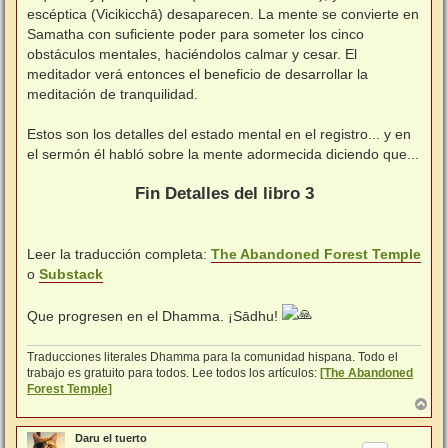
escéptica (Vicikicchā) desaparecen. La mente se convierte en
Samatha con suficiente poder para someter los cinco
obstáculos mentales, haciéndolos calmar y cesar. El
meditador verá entonces el beneficio de desarrollar la
meditación de tranquilidad.
⠀
Estos son los detalles del estado mental en el registro... y en
el sermón él habló sobre la mente adormecida diciendo que...
⠀
Fin Detalles del libro 3
⠀⠀
Leer la traducción completa:
The Abandoned Forest Temple
o
Substack
⠀⠀
Que progresen en el Dhamma. ¡Sādhu!
Traducciones literales Dhamma para la comunidad hispana. Todo el
trabajo es gratuito para todos. Lee todos los artículos:
[The Abandoned
Forest Temple]
A
r
r
Daru el tuerto
i