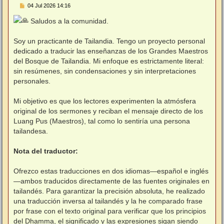
M
04 Jul 2026 14:16
e
n
Saludos a la comunidad.
s
⠀
a
j
Soy un practicante de Tailandia. Tengo un proyecto personal
e
dedicado a traducir las enseñanzas de los Grandes Maestros
del Bosque de Tailandia. Mi enfoque es estrictamente literal:
sin resúmenes, sin condensaciones y sin interpretaciones
personales.
⠀
Mi objetivo es que los lectores experimenten la atmósfera
original de los sermones y reciban el mensaje directo de los
Luang Pus (Maestros), tal como lo sentiría una persona
tailandesa.
⠀
Nota del traductor:
⠀
Ofrezco estas traducciones en dos idiomas—español e inglés
—ambos traducidos directamente de las fuentes originales en
tailandés. Para garantizar la precisión absoluta, he realizado
una traducción inversa al tailandés y la he comparado frase
por frase con el texto original para verificar que los principios
del Dhamma, el significado y las expresiones sigan siendo