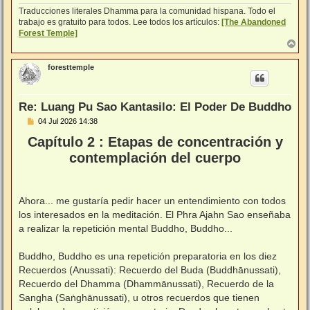
Traducciones literales Dhamma para la comunidad hispana. Todo el
trabajo es gratuito para todos. Lee todos los artículos:
[The Abandoned
Forest Temple]
A
r
r
foresttemple
i
b
a
Re: Luang Pu Sao Kantasilo: El Poder De Buddho
M
04 Jul 2026 14:38
e
Capítulo 2 : Etapas de concentración y
n
s
contemplación del cuerpo
a
j
e
Ahora... me gustaría pedir hacer un entendimiento con todos
los interesados en la meditación. El Phra Ajahn Sao enseñaba
a realizar la repetición mental Buddho, Buddho...
⠀
Buddho, Buddho es una repetición preparatoria en los diez
Recuerdos (Anussati): Recuerdo del Buda (Buddhānussati),
Recuerdo del Dhamma (Dhammānussati), Recuerdo de la
Sangha (Saṅghānussati), u otros recuerdos que tienen