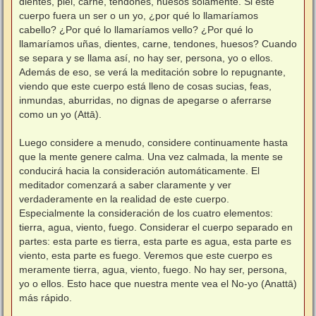
dientes, piel, carne, tendones, huesos solamente. Si este
cuerpo fuera un ser o un yo, ¿por qué lo llamaríamos
cabello? ¿Por qué lo llamaríamos vello? ¿Por qué lo
llamaríamos uñas, dientes, carne, tendones, huesos? Cuando
se separa y se llama así, no hay ser, persona, yo o ellos.
Además de eso, se verá la meditación sobre lo repugnante,
viendo que este cuerpo está lleno de cosas sucias, feas,
inmundas, aburridas, no dignas de apegarse o aferrarse
como un yo (Attā).
⠀
Luego considere a menudo, considere continuamente hasta
que la mente genere calma. Una vez calmada, la mente se
conducirá hacia la consideración automáticamente. El
meditador comenzará a saber claramente y ver
verdaderamente en la realidad de este cuerpo.
Especialmente la consideración de los cuatro elementos:
tierra, agua, viento, fuego. Considerar el cuerpo separado en
partes: esta parte es tierra, esta parte es agua, esta parte es
viento, esta parte es fuego. Veremos que este cuerpo es
meramente tierra, agua, viento, fuego. No hay ser, persona,
yo o ellos. Esto hace que nuestra mente vea el No-yo (Anattā)
más rápido.
⠀