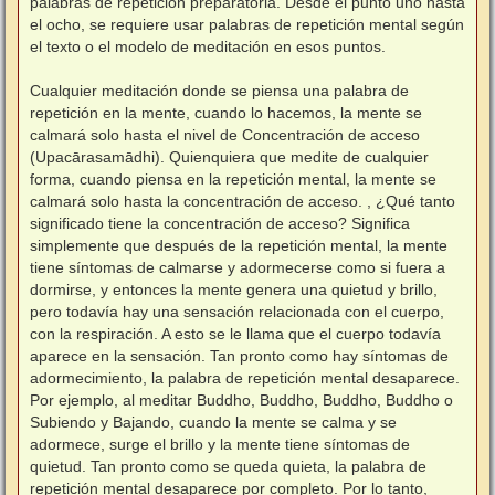
palabras de repetición preparatoria. Desde el punto uno hasta
el ocho, se requiere usar palabras de repetición mental según
el texto o el modelo de meditación en esos puntos.
⠀
Cualquier meditación donde se piensa una palabra de
repetición en la mente, cuando lo hacemos, la mente se
calmará solo hasta el nivel de Concentración de acceso
(Upacārasamādhi). Quienquiera que medite de cualquier
forma, cuando piensa en la repetición mental, la mente se
calmará solo hasta la concentración de acceso. , ¿Qué tanto
significado tiene la concentración de acceso? Significa
simplemente que después de la repetición mental, la mente
tiene síntomas de calmarse y adormecerse como si fuera a
dormirse, y entonces la mente genera una quietud y brillo,
pero todavía hay una sensación relacionada con el cuerpo,
con la respiración. A esto se le llama que el cuerpo todavía
aparece en la sensación. Tan pronto como hay síntomas de
adormecimiento, la palabra de repetición mental desaparece.
Por ejemplo, al meditar Buddho, Buddho, Buddho, Buddho o
Subiendo y Bajando, cuando la mente se calma y se
adormece, surge el brillo y la mente tiene síntomas de
quietud. Tan pronto como se queda quieta, la palabra de
repetición mental desaparece por completo. Por lo tanto,