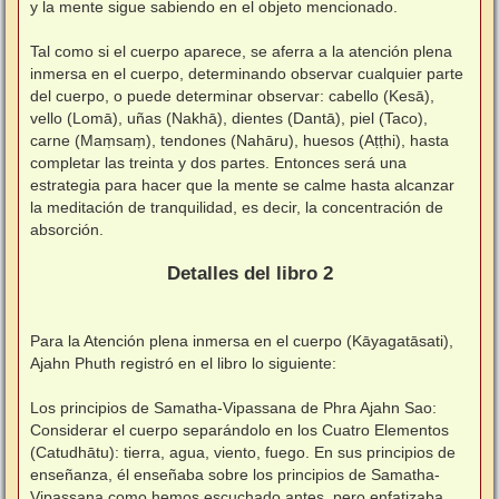
y la mente sigue sabiendo en el objeto mencionado.
⠀
Tal como si el cuerpo aparece, se aferra a la atención plena
inmersa en el cuerpo, determinando observar cualquier parte
del cuerpo, o puede determinar observar: cabello (Kesā),
vello (Lomā), uñas (Nakhā), dientes (Dantā), piel (Taco),
carne (Maṃsaṃ), tendones (Nahāru), huesos (Aṭṭhi), hasta
completar las treinta y dos partes. Entonces será una
estrategia para hacer que la mente se calme hasta alcanzar
la meditación de tranquilidad, es decir, la concentración de
absorción.
⠀
Detalles del libro 2
⠀
Para la Atención plena inmersa en el cuerpo (Kāyagatāsati),
Ajahn Phuth registró en el libro lo siguiente:
⠀
Los principios de Samatha-Vipassana de Phra Ajahn Sao:
Considerar el cuerpo separándolo en los Cuatro Elementos
(Catudhātu): tierra, agua, viento, fuego. En sus principios de
enseñanza, él enseñaba sobre los principios de Samatha-
Vipassana como hemos escuchado antes, pero enfatizaba