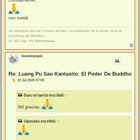
Cordialmente,
con mettā
«El abandono del mal, el cultivo del bien y la purificación de la mente: tal es la
enseñanza del Buddha».
Vv 183, Cap. XIV Dhammapada.
A
r
r
foresttemple
i
b
a
Re: Luang Pu Sao Kantasilo: El Poder De Buddho
M
15 Jul 2026 07:09
e
n
s
Daru el tuerto
escribió:
↑
a
j
e
Mil gracias.
Upasaka
escribió:
↑