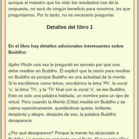
aunque el maestro que ha visto los resultados nos dé la
respuesta, no será de ningún beneficio para nosotros, los que
preguntamos. Por lo tanto, no es necesario preguntar.
⠀
Detalles del libro 1
⠀
En el libro hay detalles adicionales interesantes sobre
Buddho:
⠀
Ajahn Phuth una vez le preguntó en secreto por qué uno
debe meditar en Buddho. Él explicó que la razón para meditar
en Buddho es porque Buddho es una actividad de la mente.
Si lo escribimos como letras, escribimos la letra 'Ph', la vocal
'u', la letra 'Th', y la 'Th' final con la vocal 'o', se lee Buddho.
Esto es solo una palabra hablada, un nombre para un tipo de
virtud. Pero cuando la Mente (Citta) medita en Buddho y se
calma repentinamente, quedándose quieta, brillante,
despierta y alegre, después de eso, la palabra Buddho
desaparece.
⠀
¿Por qué desaparece? Porque la mente ha alcanzado a
Buddho. La mente se convierte en el Buda, El que sabe (Poo