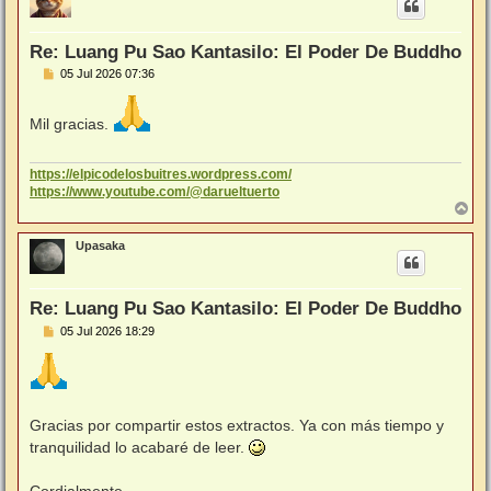
b
a
Re: Luang Pu Sao Kantasilo: El Poder De Buddho
M
05 Jul 2026 07:36
e
n
s
Mil gracias.
a
j
e
https://elpicodelosbuitres.wordpress.com/
https://www.youtube.com/@darueltuerto
A
r
r
Upasaka
i
b
a
Re: Luang Pu Sao Kantasilo: El Poder De Buddho
M
05 Jul 2026 18:29
e
n
s
a
j
e
Gracias por compartir estos extractos. Ya con más tiempo y
tranquilidad lo acabaré de leer.