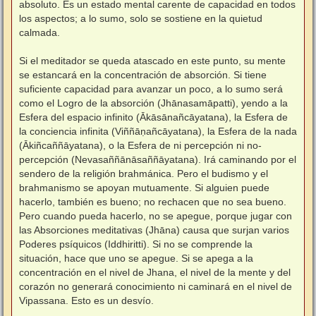
absoluto. Es un estado mental carente de capacidad en todos
los aspectos; a lo sumo, solo se sostiene en la quietud
calmada.
⠀
Si el meditador se queda atascado en este punto, su mente
se estancará en la concentración de absorción. Si tiene
suficiente capacidad para avanzar un poco, a lo sumo será
como el Logro de la absorción (Jhānasamāpatti), yendo a la
Esfera del espacio infinito (Ākāsānañcāyatana), la Esfera de
la conciencia infinita (Viññāṇañcāyatana), la Esfera de la nada
(Ākiñcaññāyatana), o la Esfera de ni percepción ni no-
percepción (Nevasaññānāsaññāyatana). Irá caminando por el
sendero de la religión brahmánica. Pero el budismo y el
brahmanismo se apoyan mutuamente. Si alguien puede
hacerlo, también es bueno; no rechacen que no sea bueno.
Pero cuando pueda hacerlo, no se apegue, porque jugar con
las Absorciones meditativas (Jhāna) causa que surjan varios
Poderes psíquicos (Iddhiritti). Si no se comprende la
situación, hace que uno se apegue. Si se apega a la
concentración en el nivel de Jhana, el nivel de la mente y del
corazón no generará conocimiento ni caminará en el nivel de
Vipassana. Esto es un desvío.
⠀