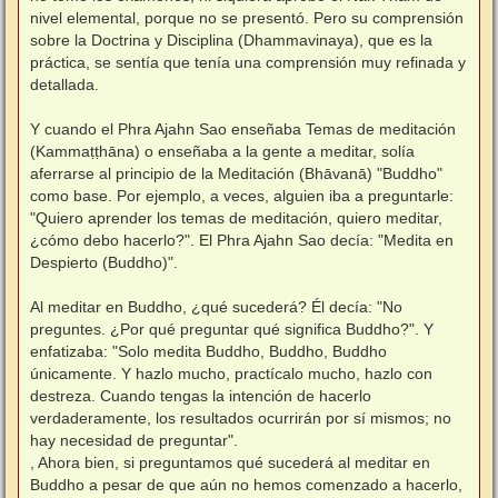
nivel elemental, porque no se presentó. Pero su comprensión
sobre la Doctrina y Disciplina (Dhammavinaya), que es la
práctica, se sentía que tenía una comprensión muy refinada y
detallada.
⠀
Y cuando el Phra Ajahn Sao enseñaba Temas de meditación
(Kammaṭṭhāna) o enseñaba a la gente a meditar, solía
aferrarse al principio de la Meditación (Bhāvanā) "Buddho"
como base. Por ejemplo, a veces, alguien iba a preguntarle:
"Quiero aprender los temas de meditación, quiero meditar,
¿cómo debo hacerlo?". El Phra Ajahn Sao decía: "Medita en
Despierto (Buddho)".
⠀
Al meditar en Buddho, ¿qué sucederá? Él decía: "No
preguntes. ¿Por qué preguntar qué significa Buddho?". Y
enfatizaba: "Solo medita Buddho, Buddho, Buddho
únicamente. Y hazlo mucho, practícalo mucho, hazlo con
destreza. Cuando tengas la intención de hacerlo
verdaderamente, los resultados ocurrirán por sí mismos; no
hay necesidad de preguntar".
, Ahora bien, si preguntamos qué sucederá al meditar en
Buddho a pesar de que aún no hemos comenzado a hacerlo,