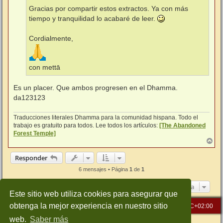
Gracias por compartir estos extractos. Ya con más
tiempo y tranquilidad lo acabaré de leer.
Cordialmente,
con mettā
Es un placer. Que ambos progresen en el Dhamma.
da123123
Traducciones literales Dhamma para la comunidad hispana. Todo el
trabajo es gratuito para todos. Lee todos los artículos:
[The Abandoned
Forest Temple]
A
r
r
Responder
i
b
6 mensajes • Página
1
de
1
a
Ir a
Este sitio web utiliza cookies para asegurar que
obtenga la mejor experiencia en nuestro sitio
Inicio
Índice general
Todos los horarios son
UTC+02:00
web.
Saber más
Desarrollado por
phpBB
® Forum Software © phpBB Limited