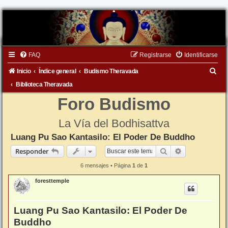
FAQ
Registrarse
Identificarse
B
Inicio
Índice general
Budismo Theravada
u
Biblioteca Theravada
s
Foro Budismo
c
La Vía del Bodhisattva
a
Luang Pu Sao Kantasilo: El Poder De Buddho
r
Buscar
Búsqueda ava
Responder
6 mensajes • Página
1
de
1
foresttemple
Luang Pu Sao Kantasilo: El Poder De
Buddho