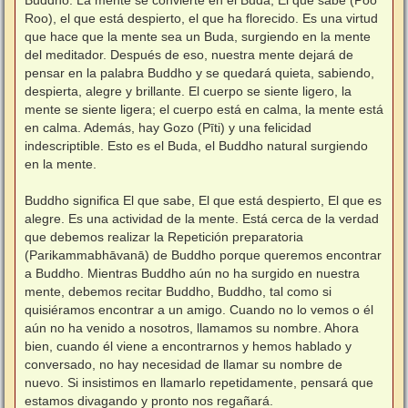
Roo), el que está despierto, el que ha florecido. Es una virtud
que hace que la mente sea un Buda, surgiendo en la mente
del meditador. Después de eso, nuestra mente dejará de
pensar en la palabra Buddho y se quedará quieta, sabiendo,
despierta, alegre y brillante. El cuerpo se siente ligero, la
mente se siente ligera; el cuerpo está en calma, la mente está
en calma. Además, hay Gozo (Pīti) y una felicidad
indescriptible. Esto es el Buda, el Buddho natural surgiendo
en la mente.
⠀
Buddho significa El que sabe, El que está despierto, El que es
alegre. Es una actividad de la mente. Está cerca de la verdad
que debemos realizar la Repetición preparatoria
(Parikammabhāvanā) de Buddho porque queremos encontrar
a Buddho. Mientras Buddho aún no ha surgido en nuestra
mente, debemos recitar Buddho, Buddho, tal como si
quisiéramos encontrar a un amigo. Cuando no lo vemos o él
aún no ha venido a nosotros, llamamos su nombre. Ahora
bien, cuando él viene a encontrarnos y hemos hablado y
conversado, no hay necesidad de llamar su nombre de
nuevo. Si insistimos en llamarlo repetidamente, pensará que
estamos divagando y pronto nos regañará.