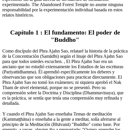
experimentado. The Abandoned Forest Temple no asume ninguna
responsabilidad por la experimentación individual basada en estos
relatos históricos.
⠀
⠀
Capítulo 1 : El fundamento: El poder de
"Buddho"
Como discípulo del Phra Ajahn Sao, relataré la historia de la práctica
de la Concentración (Samādhi) según el linaje del Phra Ajahn Sao
para que todos ustedes escuchen. , El Phra Ajahn Sao era un
anciano que no estudió extensamente los Estudios de las escrituras
(Pariyattidhamma). Él aprendió específicamente los deberes y
observancias que son obligaciones para practicar directamente. El
Phra Ajahn Sao no tomó los exámenes; ni siquiera aprobó el Nak
Tham de nivel elemental, porque no se presentó. Pero su
comprensión sobre la Doctrina y Disciplina (Dhammavinaya), que
es la práctica, se sentía que tenía una comprensión muy refinada y
detallada.
⠀
Y cuando el Phra Ajahn Sao enseñaba Temas de meditación
(Kammaṭṭhāna) o enseñaba a la gente a meditar, solía aferrarse al
principio de la Meditación (Bhāvanā) "Buddho" como base. Por
ejemplo, a veces, alguien iba a preguntarle: "Quiero aprender los