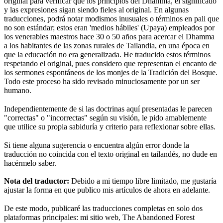
original para verificar que los principios del Dhamma, el significado
y las expresiones sigan siendo fieles al original. En algunas
traducciones, podrá notar modismos inusuales o términos en pali que
no son estándar; estos eran 'medios hábiles' (Upaya) empleados por
los venerables maestros hace 30 o 50 años para acercar el Dhamma
a los habitantes de las zonas rurales de Tailandia, en una época en
que la educación no era generalizada. He traducido estos términos
respetando el original, pues considero que representan el encanto de
los sermones espontáneos de los monjes de la Tradición del Bosque.
Todo este proceso ha sido revisado minuciosamente por un ser
humano.
⠀
Independientemente de si las doctrinas aquí presentadas le parecen
"correctas" o "incorrectas" según su visión, le pido amablemente
que utilice su propia sabiduría y criterio para reflexionar sobre ellas.
⠀
Si tiene alguna sugerencia o encuentra algún error donde la
traducción no coincida con el texto original en tailandés, no dude en
hacérmelo saber.
Nota del traductor:
Debido a mi tiempo libre limitado, me gustaría
ajustar la forma en que publico mis artículos de ahora en adelante.
⠀
De este modo, publicaré las traducciones completas en solo dos
plataformas principales: mi sitio web, The Abandoned Forest