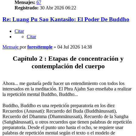
Mensajes:
67
Registrado:
30 Abr 2026 06:22
Re: Luang Pu Sao Kantasilo: El Poder De Buddho
Citar
Citar
Mensaje
por
foresttemple
»
04 Jul 2026 14:38
Capítulo 2 : Etapas de concentración y
contemplación del cuerpo
Ahora... me gustaría pedir hacer un entendimiento con todos los
interesados en la meditación. El Phra Ajahn Sao enseñaba a realizar
la repetición mental Buddho, Buddho...
⠀
Buddho, Buddho es una repetición preparatoria en los diez
Recuerdos (Anussati): Recuerdo del Buda (Buddhānussati),
Recuerdo del Dhamma (Dhammānussati), Recuerdo de la Sangha
(Saṅghānussati), u otros recuerdos que tienen palabras de repetición
preparatoria. Desde el punto uno hasta el ocho, se requiere usar
palabras de repetición mental según el texto o el modelo de