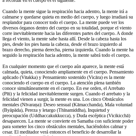
a recordar en el cuerpo es el siguiente:
⠀
Cuando la mente sigue la respiración hacia adentro, la mente irá a
calmarse y quedarse quieta en medio del cuerpo, y luego irradiará su
resplandor para conocer todo el cuerpo. La mente puede ver los
diversos órganos dentro del cuerpo en su totalidad, porque el viento
corre inevitablemente hacia las diferentes partes del cuerpo. A donde
llega el viento, la mente sabe hasta allí. Desde la cabeza hasta los
pies, desde los pies hasta la cabeza, desde el brazo izquierdo al
brazo derecho, pierna derecha, pierna izquierda. Cuando la mente ha
seguido la respiración hacia adentro, la mente sabrá todo el cuerpo.
⠀
En cualquier momento que el cuerpo aún aparece, la mente está
calmada, quieta, conociendo ampliamente en el cuerpo. Pensamiento
aplicado (Vitakka) y Pensamiento sostenido (Vicāra) es la mente
conociendo el cuerpo en el cuerpo. La atención plena también
conoce simultáneamente en el cuerpo. En ese orden, el Arrebato
(Pīti) y la felicidad inevitablemente surgen. Cuando el arrebato y la
felicidad vienen a surgir, la mente es una. Los cinco Obstáculos
mentales (Nīvaraṇa): Deseo sensual (Kāmacchanda), Mala voluntad
(Byāpāda), Pereza y letargo (Thīnamiddha), Inquietud y
preocupación (Uddhaccakukkucca), y Duda escéptica (Vicikicchā)
desaparecen. La mente se convierte en Samatha con suficiente poder
para someter los cinco obstáculos mentales, haciéndolos calmar y
cesar. El meditador verá entonces el beneficio de desarrollar la