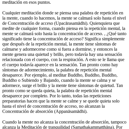
meditación en esos puntos.
⠀
Cualquier meditación donde se piensa una palabra de repetición en
la mente, cuando lo hacemos, la mente se calmará solo hasta el nivel
de Concentración de acceso (Upacārasamādhi). Quienquiera que
medite de cualquier forma, cuando piensa en la repetición mental, la
mente se calmará solo hasta la concentración de acceso. , ¿Qué tanto
significado tiene la concentración de acceso? Significa simplemente
que después de la repetición mental, la mente tiene síntomas de
calmarse y adormecerse como si fuera a dormirse, y entonces la
mente genera una quietud y brillo, pero todavía hay una sensación
relacionada con el cuerpo, con la respiración. A esto se le llama que
el cuerpo todavía aparece en la sensación. Tan pronto como hay
síntomas de adormecimiento, la palabra de repetición mental
desaparece. Por ejemplo, al meditar Buddho, Buddho, Buddho,
Buddho o Subiendo y Bajando, cuando la mente se calma y se
adormece, surge el brillo y la mente tiene síntomas de quietud. Tan
pronto como se queda quieta, la palabra de repetición mental
desaparece por completo. Por lo tanto, todas las repeticiones
preparatorias hacen que la mente se calme y se quede quieta solo
hasta el nivel de concentración de acceso, no alcanzan la
Concentración de absorción (Appanāsamādhi).
⠀
Cuando la mente no alcanza la concentración de absorción, tampoco
alcanza la Meditación de tranquilidad (Samathakammaṭṭhāna). Por