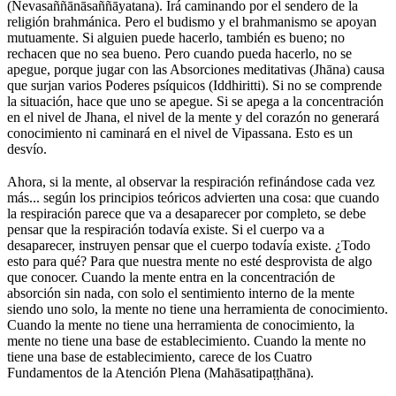
(Nevasaññānāsaññāyatana). Irá caminando por el sendero de la
religión brahmánica. Pero el budismo y el brahmanismo se apoyan
mutuamente. Si alguien puede hacerlo, también es bueno; no
rechacen que no sea bueno. Pero cuando pueda hacerlo, no se
apegue, porque jugar con las Absorciones meditativas (Jhāna) causa
que surjan varios Poderes psíquicos (Iddhiritti). Si no se comprende
la situación, hace que uno se apegue. Si se apega a la concentración
en el nivel de Jhana, el nivel de la mente y del corazón no generará
conocimiento ni caminará en el nivel de Vipassana. Esto es un
desvío.
⠀
Ahora, si la mente, al observar la respiración refinándose cada vez
más... según los principios teóricos advierten una cosa: que cuando
la respiración parece que va a desaparecer por completo, se debe
pensar que la respiración todavía existe. Si el cuerpo va a
desaparecer, instruyen pensar que el cuerpo todavía existe. ¿Todo
esto para qué? Para que nuestra mente no esté desprovista de algo
que conocer. Cuando la mente entra en la concentración de
absorción sin nada, con solo el sentimiento interno de la mente
siendo uno solo, la mente no tiene una herramienta de conocimiento.
Cuando la mente no tiene una herramienta de conocimiento, la
mente no tiene una base de establecimiento. Cuando la mente no
tiene una base de establecimiento, carece de los Cuatro
Fundamentos de la Atención Plena (Mahāsatipaṭṭhāna).
⠀