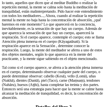
lo tanto, aquellos que dicen que al meditar Buddho o realizar la
repetición mental, la mente se calma solo hasta la meditación de
tranquilidad, están malinterpretando. Pido hacer este entendimiento
con todos los meditadores..., Ahora, cuando al realizar la repetición
mental la mente no baja hasta la concentración de absorción, ¿qué
haremos en este momento? Lo que aparecerá en la conciencia,
inevitablemente, es la sensación de que hay un cuerpo. Además de
que aparezca la sensación de que hay un cuerpo, aparecerá la
respiración. Si el cuerpo aparece, contemple el cuerpo; esto se llama
Atención plena inmersa en el cuerpo (Kāyagatāsati). Si la
respiración aparece en la Sensación , determine conocer la
respiración. Luego, la mente del meditador se aferra a uno de estos
dos objetos mentales, según lo que aparezca en la mente del
practicante, y la mente sigue sabiendo en el objeto mencionado.
⠀
Tal como si el cuerpo aparece, se aferra a la atención plena inmersa
en el cuerpo, determinando observar cualquier parte del cuerpo, o
puede determinar observar: cabello (Kesā), vello (Lomā), uñas
(Nakhā), dientes (Dantā), piel (Taco), carne (Maṃsaṃ), tendones
(Nahāru), huesos (Aṭṭhi), hasta completar las treinta y dos partes.
Entonces será una estrategia para hacer que la mente se calme hasta
alcanzar la meditación de tranquilidad, es decir, la concentración de
absorción.
⠀
Detalles del libro 2