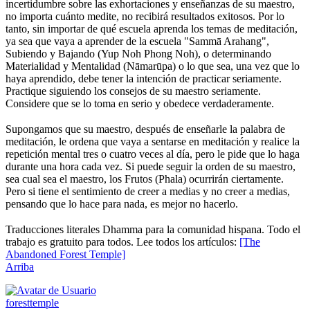
incertidumbre sobre las exhortaciones y enseñanzas de su maestro,
no importa cuánto medite, no recibirá resultados exitosos. Por lo
tanto, sin importar de qué escuela aprenda los temas de meditación,
ya sea que vaya a aprender de la escuela "Sammā Arahang",
Subiendo y Bajando (Yup Noh Phong Noh), o determinando
Materialidad y Mentalidad (Nāmarūpa) o lo que sea, una vez que lo
haya aprendido, debe tener la intención de practicar seriamente.
Practique siguiendo los consejos de su maestro seriamente.
Considere que se lo toma en serio y obedece verdaderamente.
⠀
Supongamos que su maestro, después de enseñarle la palabra de
meditación, le ordena que vaya a sentarse en meditación y realice la
repetición mental tres o cuatro veces al día, pero le pide que lo haga
durante una hora cada vez. Si puede seguir la orden de su maestro,
sea cual sea el maestro, los Frutos (Phala) ocurrirán ciertamente.
Pero si tiene el sentimiento de creer a medias y no creer a medias,
pensando que lo hace para nada, es mejor no hacerlo.
⠀
Traducciones literales Dhamma para la comunidad hispana. Todo el
trabajo es gratuito para todos. Lee todos los artículos:
[The
Abandoned Forest Temple]
Arriba
foresttemple