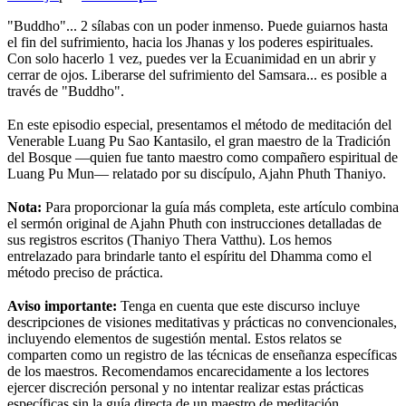
"Buddho"... 2 sílabas con un poder inmenso. Puede guiarnos hasta
el fin del sufrimiento, hacia los Jhanas y los poderes espirituales.
Con solo hacerlo 1 vez, puedes ver la Ecuanimidad en un abrir y
cerrar de ojos. Liberarse del sufrimiento del Samsara... es posible a
través de "Buddho".
⠀
En este episodio especial, presentamos el método de meditación del
Venerable Luang Pu Sao Kantasilo, el gran maestro de la Tradición
del Bosque —quien fue tanto maestro como compañero espiritual de
Luang Pu Mun— relatado por su discípulo, Ajahn Phuth Thaniyo.
⠀
Nota:
Para proporcionar la guía más completa, este artículo combina
el sermón original de Ajahn Phuth con instrucciones detalladas de
sus registros escritos (Thaniyo Thera Vatthu). Los hemos
entrelazado para brindarle tanto el espíritu del Dhamma como el
método preciso de práctica.
⠀
Aviso importante:
Tenga en cuenta que este discurso incluye
descripciones de visiones meditativas y prácticas no convencionales,
incluyendo elementos de sugestión mental. Estos relatos se
comparten como un registro de las técnicas de enseñanza específicas
de los maestros. Recomendamos encarecidamente a los lectores
ejercer discreción personal y no intentar realizar estas prácticas
específicas sin la guía directa de un maestro de meditación