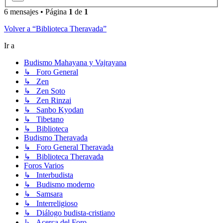
6 mensajes • Página
1
de
1
Volver a “Biblioteca Theravada”
Ir a
Budismo Mahayana y Vajrayana
↳ Foro General
↳ Zen
↳ Zen Soto
↳ Zen Rinzai
↳ Sanbo Kyodan
↳ Tibetano
↳ Biblioteca
Budismo Theravada
↳ Foro General Theravada
↳ Biblioteca Theravada
Foros Varios
↳ Interbudista
↳ Budismo moderno
↳ Samsara
↳ Interreligioso
↳ Diálogo budista-cristiano
↳ Acerca del Foro