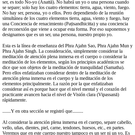
ser, es todo No-yo (Anattā). No habrá un yo o una persona cuando
se separe; solo hay los cuatro elementos: tierra, agua, viento, fuego.
No hay ser, persona, yo o ellos. Pero dependiendo de la reunión
simultánea de los cuatro elementos tierra, agua, viento y fuego, hay
una Conciencia de renacimiento (Paṭisandhicitta) y una conciencia
de reconexión que viene a ocupar esta forma. Por eso suponemos y
designamos que es un ser, una persona, nuestro propio yo.
⠀
Esta es la línea de enseñanza del Phra Ajahn Sao, Phra Ajahn Mun y
Phra Ajahn Singh. La consideración, simplemente considerar la
meditación de atención plena inmersa en el cuerpo o considerar la
meditación de los elementos, según los principios académicos se
dice que son objetos de la meditación de tranquilidad (Samatha).
Pero ellos enfatizaban considerar dentro de la meditación de
atención plena inmersa en el cuerpo y la meditación de los
elementos principalmente. La razón por la que enfatizaban
considerar así es porque hace que el nivel mental y el corazón del
practicante avancen hacia el nivel de Visión clara (Vipassanā)
rápidamente.
⠀
.......Y en otra sección se registró que.........
⠀
Al considerar la atención plena inmersa en el cuerpo, separe cabello,
vello, uñas, dientes, piel, carne, tendones, huesos, etc., en partes.
Veremos que en este cuerpo nuestro tampoco es un ser ni un yo. Es