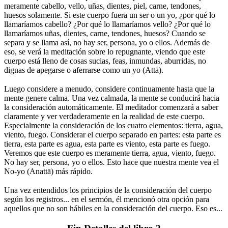
meramente cabello, vello, uñas, dientes, piel, carne, tendones,
huesos solamente. Si este cuerpo fuera un ser o un yo, ¿por qué lo
llamaríamos cabello? ¿Por qué lo llamaríamos vello? ¿Por qué lo
llamaríamos uñas, dientes, carne, tendones, huesos? Cuando se
separa y se llama así, no hay ser, persona, yo o ellos. Además de
eso, se verá la meditación sobre lo repugnante, viendo que este
cuerpo está lleno de cosas sucias, feas, inmundas, aburridas, no
dignas de apegarse o aferrarse como un yo (Attā).
⠀
Luego considere a menudo, considere continuamente hasta que la
mente genere calma. Una vez calmada, la mente se conducirá hacia
la consideración automáticamente. El meditador comenzará a saber
claramente y ver verdaderamente en la realidad de este cuerpo.
Especialmente la consideración de los cuatro elementos: tierra, agua,
viento, fuego. Considerar el cuerpo separado en partes: esta parte es
tierra, esta parte es agua, esta parte es viento, esta parte es fuego.
Veremos que este cuerpo es meramente tierra, agua, viento, fuego.
No hay ser, persona, yo o ellos. Esto hace que nuestra mente vea el
No-yo (Anattā) más rápido.
⠀
Una vez entendidos los principios de la consideración del cuerpo
según los registros... en el sermón, él mencionó otra opción para
aquellos que no son hábiles en la consideración del cuerpo. Eso es...
⠀