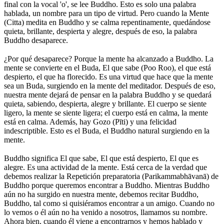
final con la vocal 'o', se lee Buddho. Esto es solo una palabra
hablada, un nombre para un tipo de virtud. Pero cuando la Mente
(Citta) medita en Buddho y se calma repentinamente, quedándose
quieta, brillante, despierta y alegre, después de eso, la palabra
Buddho desaparece.
⠀
¿Por qué desaparece? Porque la mente ha alcanzado a Buddho. La
mente se convierte en el Buda, El que sabe (Poo Roo), el que está
despierto, el que ha florecido. Es una virtud que hace que la mente
sea un Buda, surgiendo en la mente del meditador. Después de eso,
nuestra mente dejará de pensar en la palabra Buddho y se quedará
quieta, sabiendo, despierta, alegre y brillante. El cuerpo se siente
ligero, la mente se siente ligera; el cuerpo está en calma, la mente
está en calma. Además, hay Gozo (Pīti) y una felicidad
indescriptible. Esto es el Buda, el Buddho natural surgiendo en la
mente.
⠀
Buddho significa El que sabe, El que está despierto, El que es
alegre. Es una actividad de la mente. Está cerca de la verdad que
debemos realizar la Repetición preparatoria (Parikammabhāvanā) de
Buddho porque queremos encontrar a Buddho. Mientras Buddho
aún no ha surgido en nuestra mente, debemos recitar Buddho,
Buddho, tal como si quisiéramos encontrar a un amigo. Cuando no
lo vemos o él aún no ha venido a nosotros, llamamos su nombre.
Ahora bien, cuando él viene a encontrarnos y hemos hablado y