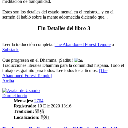
meditación de tranquilidad.
⠀
Estos son los detalles del estado mental en el registro... y en el
sermón él habló sobre la mente adormecida diciendo que...
⠀
Fin Detalles del libro 3
⠀⠀
Leer la traducción completa:
The Abandoned Forest Temple
o
Substack
⠀⠀
Que progresen en el Dhamma. ¡Sādhu!
Traducciones literales Dhamma para la comunidad hispana. Todo el
trabajo es gratuito para todos. Lee todos los artículos:
[The
Abandoned Forest Temple]
Arriba
Daru el tuerto
Mensajes:
2704
Registrado:
10 Dic 2020 13:16
Tradición:
猫猫
Localización:
彩虹