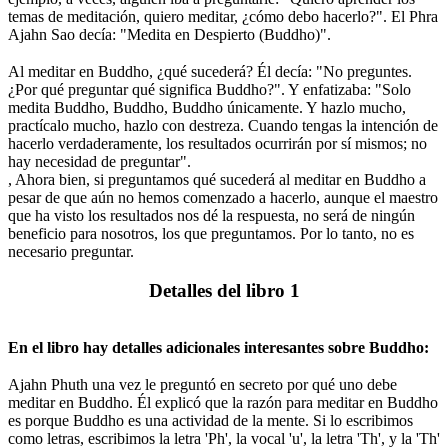
temas de meditación, quiero meditar, ¿cómo debo hacerlo?". El Phra
Ajahn Sao decía: "Medita en Despierto (Buddho)".
⠀
Al meditar en Buddho, ¿qué sucederá? Él decía: "No preguntes.
¿Por qué preguntar qué significa Buddho?". Y enfatizaba: "Solo
medita Buddho, Buddho, Buddho únicamente. Y hazlo mucho,
practícalo mucho, hazlo con destreza. Cuando tengas la intención de
hacerlo verdaderamente, los resultados ocurrirán por sí mismos; no
hay necesidad de preguntar".
, Ahora bien, si preguntamos qué sucederá al meditar en Buddho a
pesar de que aún no hemos comenzado a hacerlo, aunque el maestro
que ha visto los resultados nos dé la respuesta, no será de ningún
beneficio para nosotros, los que preguntamos. Por lo tanto, no es
necesario preguntar.
⠀
Detalles del libro 1
⠀
En el libro hay detalles adicionales interesantes sobre Buddho:
⠀
Ajahn Phuth una vez le preguntó en secreto por qué uno debe
meditar en Buddho. Él explicó que la razón para meditar en Buddho
es porque Buddho es una actividad de la mente. Si lo escribimos
como letras, escribimos la letra 'Ph', la vocal 'u', la letra 'Th', y la 'Th'