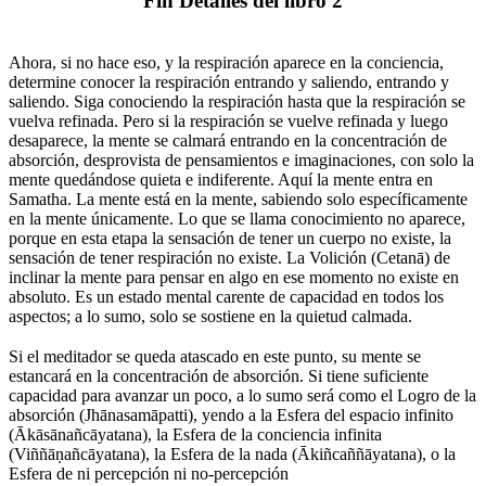
Fin Detalles del libro 2
⠀
Ahora, si no hace eso, y la respiración aparece en la conciencia,
determine conocer la respiración entrando y saliendo, entrando y
saliendo. Siga conociendo la respiración hasta que la respiración se
vuelva refinada. Pero si la respiración se vuelve refinada y luego
desaparece, la mente se calmará entrando en la concentración de
absorción, desprovista de pensamientos e imaginaciones, con solo la
mente quedándose quieta e indiferente. Aquí la mente entra en
Samatha. La mente está en la mente, sabiendo solo específicamente
en la mente únicamente. Lo que se llama conocimiento no aparece,
porque en esta etapa la sensación de tener un cuerpo no existe, la
sensación de tener respiración no existe. La Volición (Cetanā) de
inclinar la mente para pensar en algo en ese momento no existe en
absoluto. Es un estado mental carente de capacidad en todos los
aspectos; a lo sumo, solo se sostiene en la quietud calmada.
⠀
Si el meditador se queda atascado en este punto, su mente se
estancará en la concentración de absorción. Si tiene suficiente
capacidad para avanzar un poco, a lo sumo será como el Logro de la
absorción (Jhānasamāpatti), yendo a la Esfera del espacio infinito
(Ākāsānañcāyatana), la Esfera de la conciencia infinita
(Viññāṇañcāyatana), la Esfera de la nada (Ākiñcaññāyatana), o la
Esfera de ni percepción ni no-percepción