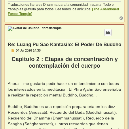
Traducciones literales Dhamma para la comunidad hispana. Todo el
trabajo es gratuito para todos. Lee todos los artículos:
[The Abandoned
Forest Temple]
A
r
r
foresttemple
i
b
a
Re: Luang Pu Sao Kantasilo: El Poder De Buddho
M
04 Jul 2026 14:38
e
Capítulo 2 : Etapas de concentración y
n
s
contemplación del cuerpo
a
j
e
Ahora... me gustaría pedir hacer un entendimiento con todos
los interesados en la meditación. El Phra Ajahn Sao enseñaba
a realizar la repetición mental Buddho, Buddho...
⠀
Buddho, Buddho es una repetición preparatoria en los diez
Recuerdos (Anussati): Recuerdo del Buda (Buddhānussati),
Recuerdo del Dhamma (Dhammānussati), Recuerdo de la
Sangha (Saṅghānussati), u otros recuerdos que tienen