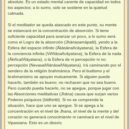
absoluto. Es un estado mental carente de capacidad en todos
los aspectos; a lo sumo, solo se sostiene en la quietud
calmada.
⠀
Si el meditador se queda atascado en este punto, su mente
se estancará en la concentración de absorción. Si tiene
suficiente capacidad para avanzar un poco, a lo sumo será
como el Logro de la absorción (Jhānasamāpatti), yendo a la
Esfera del espacio infinito (Ākāsānañcāyatana), la Esfera de
la conciencia infinita (Viññāṇañcāyatana), la Esfera de la nada
(Ākiñcaññāyatana), o la Esfera de ni percepción ni no-
percepción (Nevasaññānāsaññāyatana). Irá caminando por el
sendero de la religión brahmánica. Pero el budismo y el
brahmanismo se apoyan mutuamente. Si alguien puede
hacerlo, también es bueno; no rechacen que no sea bueno.
Pero cuando pueda hacerlo, no se apegue, porque jugar con
las Absorciones meditativas (Jhāna) causa que surjan varios
Poderes psíquicos (Iddhiritti). Si no se comprende la
situación, hace que uno se apegue. Si se apega a la
concentración en el nivel de Jhana, el nivel de la mente y del
corazón no generará conocimiento ni caminará en el nivel de
Vipassana. Esto es un desvío.
⠀