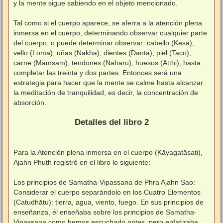
y la mente sigue sabiendo en el objeto mencionado.
⠀
Tal como si el cuerpo aparece, se aferra a la atención plena
inmersa en el cuerpo, determinando observar cualquier parte
del cuerpo, o puede determinar observar: cabello (Kesā),
vello (Lomā), uñas (Nakhā), dientes (Dantā), piel (Taco),
carne (Maṃsaṃ), tendones (Nahāru), huesos (Aṭṭhi), hasta
completar las treinta y dos partes. Entonces será una
estrategia para hacer que la mente se calme hasta alcanzar
la meditación de tranquilidad, es decir, la concentración de
absorción.
⠀
Detalles del libro 2
⠀
Para la Atención plena inmersa en el cuerpo (Kāyagatāsati),
Ajahn Phuth registró en el libro lo siguiente:
⠀
Los principios de Samatha-Vipassana de Phra Ajahn Sao:
Considerar el cuerpo separándolo en los Cuatro Elementos
(Catudhātu): tierra, agua, viento, fuego. En sus principios de
enseñanza, él enseñaba sobre los principios de Samatha-
Vipassana como hemos escuchado antes, pero enfatizaba