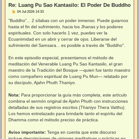
Re: Luang Pu Sao Kantasilo: El Poder De Buddho
M
04 Jul 2026 14:33
e
n
"Buddho"... 2 sílabas con un poder inmenso. Puede guiarnos
s
hasta el fin del sufrimiento, hacia los Jhanas y los poderes
a
j
espirituales. Con solo hacerlo 1 vez, puedes ver la
e
Ecuanimidad en un abrir y cerrar de ojos. Liberarse del
sufrimiento del Samsara... es posible a través de "Buddho".
⠀
En este episodio especial, presentamos el método de
meditación del Venerable Luang Pu Sao Kantasilo, el gran
maestro de la Tradición del Bosque —quien fue tanto maestro
como compañero espiritual de Luang Pu Mun— relatado por
su discípulo, Ajahn Phuth Thaniyo.
⠀
Nota:
Para proporcionar la guía más completa, este artículo
combina el sermón original de Ajahn Phuth con instrucciones
detalladas de sus registros escritos (Thaniyo Thera Vatthu).
Los hemos entrelazado para brindarle tanto el espíritu del
Dhamma como el método preciso de práctica.
⠀
Aviso importante:
Tenga en cuenta que este discurso
incluye descripciones de visiones meditativas y prácticas no