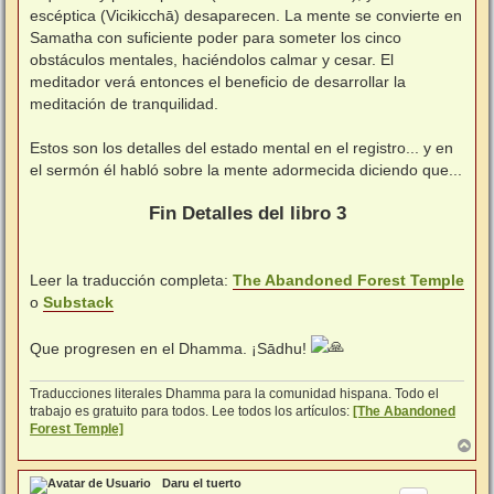
escéptica (Vicikicchā) desaparecen. La mente se convierte en
Samatha con suficiente poder para someter los cinco
obstáculos mentales, haciéndolos calmar y cesar. El
meditador verá entonces el beneficio de desarrollar la
meditación de tranquilidad.
⠀
Estos son los detalles del estado mental en el registro... y en
el sermón él habló sobre la mente adormecida diciendo que...
⠀
Fin Detalles del libro 3
⠀⠀
Leer la traducción completa:
The Abandoned Forest Temple
o
Substack
⠀⠀
Que progresen en el Dhamma. ¡Sādhu!
Traducciones literales Dhamma para la comunidad hispana. Todo el
trabajo es gratuito para todos. Lee todos los artículos:
[The Abandoned
Forest Temple]
A
r
r
Daru el tuerto
i