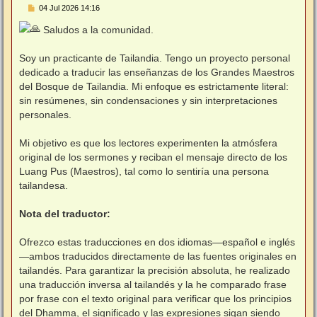
M
04 Jul 2026 14:16
e
n
Saludos a la comunidad.
s
⠀
a
j
Soy un practicante de Tailandia. Tengo un proyecto personal
e
dedicado a traducir las enseñanzas de los Grandes Maestros
del Bosque de Tailandia. Mi enfoque es estrictamente literal:
sin resúmenes, sin condensaciones y sin interpretaciones
personales.
⠀
Mi objetivo es que los lectores experimenten la atmósfera
original de los sermones y reciban el mensaje directo de los
Luang Pus (Maestros), tal como lo sentiría una persona
tailandesa.
⠀
Nota del traductor:
⠀
Ofrezco estas traducciones en dos idiomas—español e inglés
—ambos traducidos directamente de las fuentes originales en
tailandés. Para garantizar la precisión absoluta, he realizado
una traducción inversa al tailandés y la he comparado frase
por frase con el texto original para verificar que los principios
del Dhamma, el significado y las expresiones sigan siendo