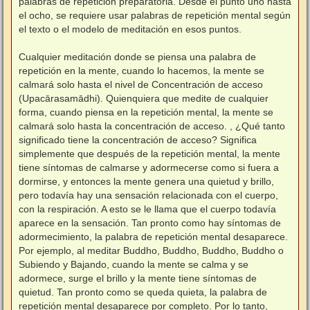
palabras de repetición preparatoria. Desde el punto uno hasta
el ocho, se requiere usar palabras de repetición mental según
el texto o el modelo de meditación en esos puntos.
⠀
Cualquier meditación donde se piensa una palabra de
repetición en la mente, cuando lo hacemos, la mente se
calmará solo hasta el nivel de Concentración de acceso
(Upacārasamādhi). Quienquiera que medite de cualquier
forma, cuando piensa en la repetición mental, la mente se
calmará solo hasta la concentración de acceso. , ¿Qué tanto
significado tiene la concentración de acceso? Significa
simplemente que después de la repetición mental, la mente
tiene síntomas de calmarse y adormecerse como si fuera a
dormirse, y entonces la mente genera una quietud y brillo,
pero todavía hay una sensación relacionada con el cuerpo,
con la respiración. A esto se le llama que el cuerpo todavía
aparece en la sensación. Tan pronto como hay síntomas de
adormecimiento, la palabra de repetición mental desaparece.
Por ejemplo, al meditar Buddho, Buddho, Buddho, Buddho o
Subiendo y Bajando, cuando la mente se calma y se
adormece, surge el brillo y la mente tiene síntomas de
quietud. Tan pronto como se queda quieta, la palabra de
repetición mental desaparece por completo. Por lo tanto,