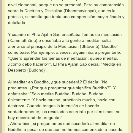
nivel elemental, porque no se presentó. Pero su comprensión
sobre la Doctrina y Disciplina (Dhammavinaya), que es la
práctica, se sentía que tenía una comprensión muy refinada y
detallada.
⠀
Y cuando el Phra Ajahn Sao enseñaba Temas de meditación
(Kammaṭṭhāna) o enseñaba a la gente a meditar, solía
aferrarse al principio de la Meditación (Bhāvanā) "Buddho"
como base. Por ejemplo, a veces, alguien iba a preguntarle:
"Quiero aprender los temas de meditación, quiero meditar,
¿cómo debo hacerlo?". El Phra Ajahn Sao decía: "Medita en
Despierto (Buddho)".
⠀
Al meditar en Buddho, ¿qué sucederá? Él decía: "No
preguntes. ¿Por qué preguntar qué significa Buddho?". Y
enfatizaba: "Solo medita Buddho, Buddho, Buddho
únicamente. Y hazlo mucho, practícalo mucho, hazlo con
destreza. Cuando tengas la intención de hacerlo
verdaderamente, los resultados ocurrirán por sí mismos; no
hay necesidad de preguntar".
, Ahora bien, si preguntamos qué sucederá al meditar en
Buddho a pesar de que aún no hemos comenzado a hacerlo,