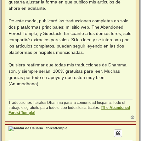
gustaría ajustar la forma en que publico mis artículos de
ahora en adelante.
⠀
De este modo, publicaré las traducciones completas en solo
dos plataformas principales: mi sitio web, The Abandoned
Forest Temple, y Substack. En cuanto a los demás foros, solo
compartiré extractos parciales. Si los leen y se interesan por
los artículos completos, pueden seguir leyendo en las dos
plataformas principales mencionadas.
⠀
Quisiera reafirmar que todas mis traducciones de Dhamma
son, y siempre serán, 100% gratuitas para leer. Muchas
gracias por todo su apoyo y que estén muy bien
(Anumodhana).
⠀
Traducciones literales Dhamma para la comunidad hispana. Todo el
trabajo es gratuito para todos. Lee todos los artículos:
[The Abandoned
Forest Temple]
A
r
r
foresttemple
i
b
a