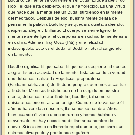
Roo), el que está despierto, el que ha florecido. Es una virtud
que hace que la mente sea un Buda, surgiendo en la mente
del meditador. Después de eso, nuestra mente dejará de
pensar en la palabra Buddho y se quedará quieta, sabiendo,
despierta, alegre y brillante. El cuerpo se siente ligero, la
mente se siente ligera; el cuerpo está en calma, la mente está
en calma. Además, hay Gozo (Pīti) y una felicidad
indescriptible. Esto es el Buda, el Buddho natural surgiendo
en la mente.
⠀
Buddho significa El que sabe, El que está despierto, El que es
alegre. Es una actividad de la mente. Está cerca de la verdad
que debemos realizar la Repetición preparatoria
(Parikammabhāvanā) de Buddho porque queremos encontrar
a Buddho. Mientras Buddho aún no ha surgido en nuestra
mente, debemos recitar Buddho, Buddho, tal como si
quisiéramos encontrar a un amigo. Cuando no lo vemos o él
aún no ha venido a nosotros, llamamos su nombre. Ahora
bien, cuando él viene a encontrarnos y hemos hablado y
conversado, no hay necesidad de llamar su nombre de
nuevo. Si insistimos en llamarlo repetidamente, pensará que
estamos divagando y pronto nos regañará.