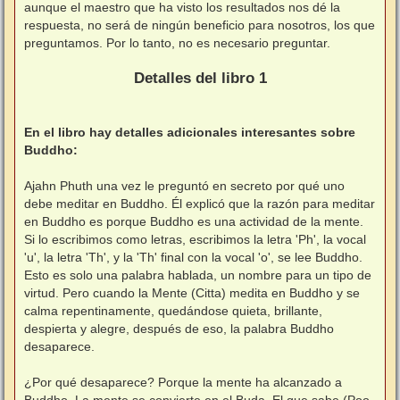
aunque el maestro que ha visto los resultados nos dé la
respuesta, no será de ningún beneficio para nosotros, los que
preguntamos. Por lo tanto, no es necesario preguntar.
⠀
Detalles del libro 1
⠀
En el libro hay detalles adicionales interesantes sobre
Buddho:
⠀
Ajahn Phuth una vez le preguntó en secreto por qué uno
debe meditar en Buddho. Él explicó que la razón para meditar
en Buddho es porque Buddho es una actividad de la mente.
Si lo escribimos como letras, escribimos la letra 'Ph', la vocal
'u', la letra 'Th', y la 'Th' final con la vocal 'o', se lee Buddho.
Esto es solo una palabra hablada, un nombre para un tipo de
virtud. Pero cuando la Mente (Citta) medita en Buddho y se
calma repentinamente, quedándose quieta, brillante,
despierta y alegre, después de eso, la palabra Buddho
desaparece.
⠀
¿Por qué desaparece? Porque la mente ha alcanzado a
Buddho. La mente se convierte en el Buda, El que sabe (Poo