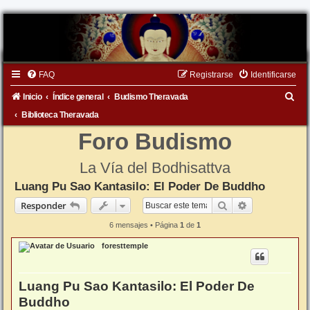
FAQ
Registrarse
Identificarse
B
Inicio
Índice general
Budismo Theravada
u
Biblioteca Theravada
s
Foro Budismo
c
La Vía del Bodhisattva
a
Luang Pu Sao Kantasilo: El Poder De Buddho
r
Buscar
Búsqueda ava
Responder
6 mensajes • Página
1
de
1
foresttemple
Luang Pu Sao Kantasilo: El Poder De
Buddho