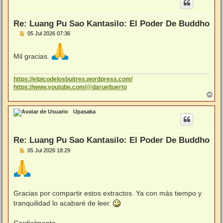
b
a
Re: Luang Pu Sao Kantasilo: El Poder De Buddho
M
05 Jul 2026 07:36
e
n
s
Mil gracias.
a
j
e
https://elpicodelosbuitres.wordpress.com/
https://www.youtube.com/@darueltuerto
A
r
r
Upasaka
i
b
a
Re: Luang Pu Sao Kantasilo: El Poder De Buddho
M
05 Jul 2026 18:29
e
n
s
a
j
e
Gracias por compartir estos extractos. Ya con más tiempo y
tranquilidad lo acabaré de leer.