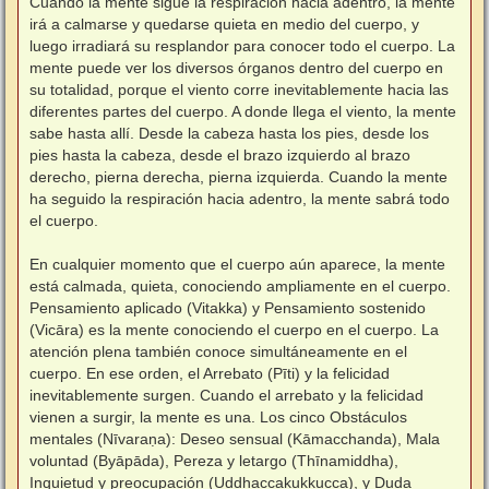
Cuando la mente sigue la respiración hacia adentro, la mente
irá a calmarse y quedarse quieta en medio del cuerpo, y
luego irradiará su resplandor para conocer todo el cuerpo. La
mente puede ver los diversos órganos dentro del cuerpo en
su totalidad, porque el viento corre inevitablemente hacia las
diferentes partes del cuerpo. A donde llega el viento, la mente
sabe hasta allí. Desde la cabeza hasta los pies, desde los
pies hasta la cabeza, desde el brazo izquierdo al brazo
derecho, pierna derecha, pierna izquierda. Cuando la mente
ha seguido la respiración hacia adentro, la mente sabrá todo
el cuerpo.
⠀
En cualquier momento que el cuerpo aún aparece, la mente
está calmada, quieta, conociendo ampliamente en el cuerpo.
Pensamiento aplicado (Vitakka) y Pensamiento sostenido
(Vicāra) es la mente conociendo el cuerpo en el cuerpo. La
atención plena también conoce simultáneamente en el
cuerpo. En ese orden, el Arrebato (Pīti) y la felicidad
inevitablemente surgen. Cuando el arrebato y la felicidad
vienen a surgir, la mente es una. Los cinco Obstáculos
mentales (Nīvaraṇa): Deseo sensual (Kāmacchanda), Mala
voluntad (Byāpāda), Pereza y letargo (Thīnamiddha),
Inquietud y preocupación (Uddhaccakukkucca), y Duda