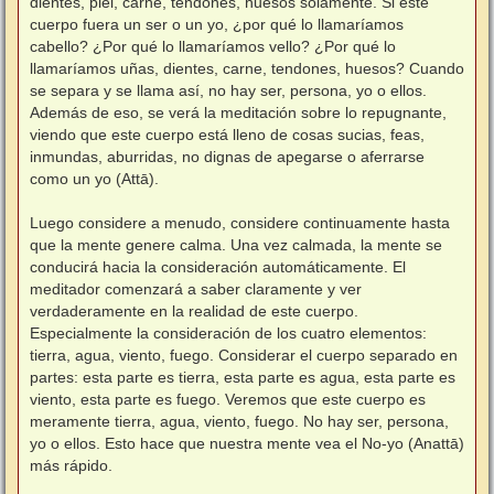
dientes, piel, carne, tendones, huesos solamente. Si este
cuerpo fuera un ser o un yo, ¿por qué lo llamaríamos
cabello? ¿Por qué lo llamaríamos vello? ¿Por qué lo
llamaríamos uñas, dientes, carne, tendones, huesos? Cuando
se separa y se llama así, no hay ser, persona, yo o ellos.
Además de eso, se verá la meditación sobre lo repugnante,
viendo que este cuerpo está lleno de cosas sucias, feas,
inmundas, aburridas, no dignas de apegarse o aferrarse
como un yo (Attā).
⠀
Luego considere a menudo, considere continuamente hasta
que la mente genere calma. Una vez calmada, la mente se
conducirá hacia la consideración automáticamente. El
meditador comenzará a saber claramente y ver
verdaderamente en la realidad de este cuerpo.
Especialmente la consideración de los cuatro elementos:
tierra, agua, viento, fuego. Considerar el cuerpo separado en
partes: esta parte es tierra, esta parte es agua, esta parte es
viento, esta parte es fuego. Veremos que este cuerpo es
meramente tierra, agua, viento, fuego. No hay ser, persona,
yo o ellos. Esto hace que nuestra mente vea el No-yo (Anattā)
más rápido.
⠀