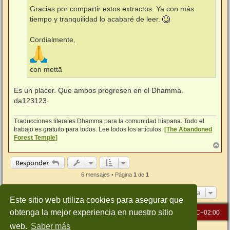
Gracias por compartir estos extractos. Ya con más
tiempo y tranquilidad lo acabaré de leer.
Cordialmente,
con mettā
Es un placer. Que ambos progresen en el Dhamma.
da123123
Traducciones literales Dhamma para la comunidad hispana. Todo el
trabajo es gratuito para todos. Lee todos los artículos:
[The Abandoned
Forest Temple]
A
r
r
Responder
i
b
6 mensajes • Página
1
de
1
a
Ir a
Este sitio web utiliza cookies para asegurar que
obtenga la mejor experiencia en nuestro sitio
Inicio
Índice general
Todos los horarios son
UTC+02:00
web.
Saber más
Desarrollado por
phpBB
® Forum Software © phpBB Limited