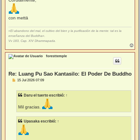
Cordialmente,
con mettā
«El abandono del mal, el cultivo del bien y la purificación de la mente: tal es la
enseñanza del Buddha».
Vv 183, Cap. XIV Dhammapada.
A
r
r
foresttemple
i
b
a
Re: Luang Pu Sao Kantasilo: El Poder De Buddho
M
15 Jul 2026 07:09
e
n
s
Daru el tuerto
escribió:
↑
a
j
e
Mil gracias.
Upasaka
escribió:
↑