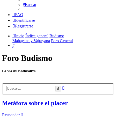
Buscar
FAQ
Identificarse
Registrarse
Inicio
Índice general
Budismo
Mahayana y Vajrayana
Foro General
Buscar
Foro Budismo
La Vía del Bodhisattva
Búsqueda
Buscar
avanzada
Metáfora sobre el placer
Responder