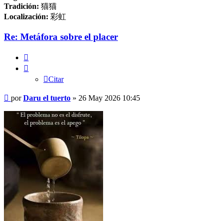
Tradición:
猫猫
Localización:
彩虹
Re: Metáfora sobre el placer
Citar
Citar
Mensaje
por
Daru el tuerto
»
26 May 2026 10:45