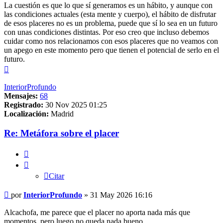
La cuestión es que lo que sí generamos es un hábito, y aunque con
las condiciones actuales (esta mente y cuerpo), el hábito de disfrutar
de esos placeres no es un problema, puede que sí lo sea en un futuro
con unas condiciones distintas. Por eso creo que incluso debemos
cuidar como nos relacionamos con esos placeres que no veamos con
un apego en este momento pero que tienen el potencial de serlo en el
futuro.
Arriba
InteriorProfundo
Mensajes:
68
Registrado:
30 Nov 2025 01:25
Localización:
Madrid
Re: Metáfora sobre el placer
Citar
Citar
Mensaje
por
InteriorProfundo
»
31 May 2026 16:16
Alcachofa, me parece que el placer no aporta nada más que
momentos, pero luego no queda nada bueno.