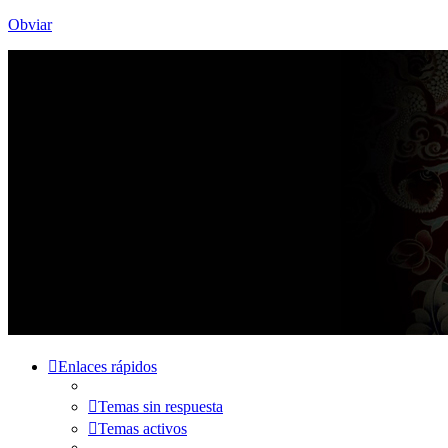
Obviar
Enlaces rápidos
Temas sin respuesta
Temas activos