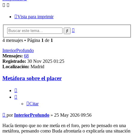
Vista para imprimir
Búsqueda
Buscar
avanzada
4 mensajes • Página
1
de
1
InteriorProfundo
Mensajes:
68
Registrado:
30 Nov 2025 01:25
Localización:
Madrid
Metáfora sobre el placer
Citar
Citar
Mensaje
por
InteriorProfundo
»
25 May 2026 09:56
Hacía tiempo que no me metía en el foro, pero he pensado en una
metáfora, pensando como Buda afrontaría o explicaría una situación