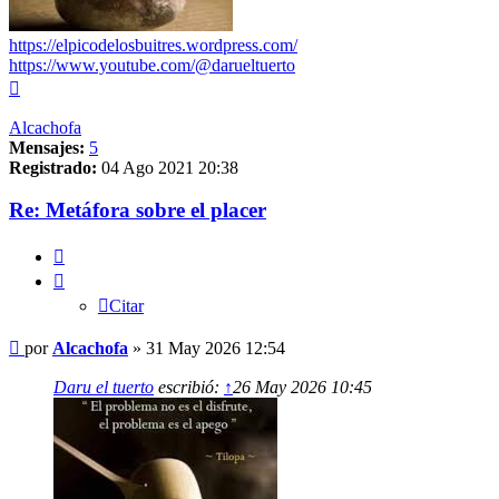
https://elpicodelosbuitres.wordpress.com/
https://www.youtube.com/@darueltuerto
Arriba
Alcachofa
Mensajes:
5
Registrado:
04 Ago 2021 20:38
Re: Metáfora sobre el placer
Citar
Citar
Mensaje
por
Alcachofa
»
31 May 2026 12:54
Daru el tuerto
escribió:
↑
26 May 2026 10:45